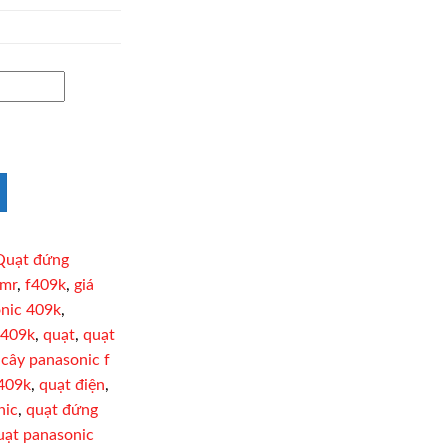
Quạt đứng
kmr
,
f409k
,
giá
nic 409k
,
f409k
,
quạt
,
quạt
 cây panasonic f
f409k
,
quạt điện
,
nic
,
quạt đứng
uạt panasonic