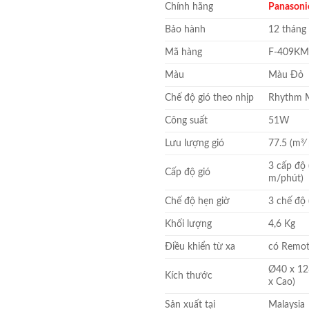
Chính hãng
Panasoni
là:
4.130.
Bảo hành
12 tháng
Mã hàng
F-409K
Màu
Màu Đỏ
Chế độ gió theo nhịp
Rhythm 
Công suất
51W
Lưu lượng gió
77.5 (m3⁄
3 cấp độ 
Cấp độ gió
m/phút)
Chế độ hẹn giờ
3 chế độ (
Khối lượng
4,6 Kg
Điều khiển từ xa
có Remo
Ø40 x 12
Kích thước
x Cao)
Sản xuất tại
Malaysia