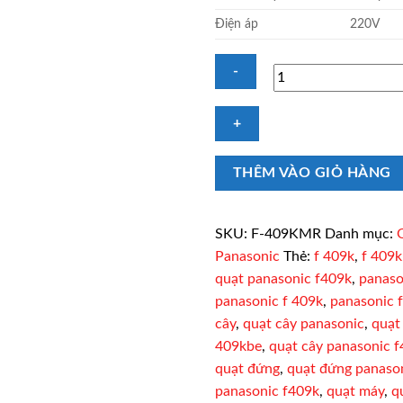
Điện áp
220V
Quạt
Panasonic
F-
THÊM VÀO GIỎ HÀNG
409KMR
điều
khiển
SKU:
F-409KMR
Danh mục:
từ
Panasonic
Thẻ:
f 409k
,
f 409
xa,
quạt panasonic f409k
,
panaso
đỏ
panasonic f 409k
,
panasonic 
số
lượng
cây
,
quạt cây panasonic
,
quạt
409kbe
,
quạt cây panasonic 
quạt đứng
,
quạt đứng panaso
panasonic f409k
,
quạt máy
,
q