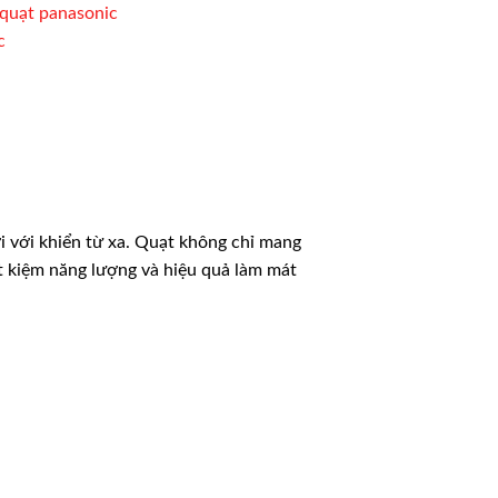
quạt panasonic
c
ợi với khiển từ xa. Quạt không chỉ mang
iết kiệm năng lượng và hiệu quả làm mát