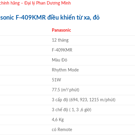
chính hãng – Đại lý Phan Dương Minh
asonic F-409KMR điều khiển từ xa, đỏ
Panasonic
12 tháng
F-409KMR
Màu Đỏ
Rhythm Mode
51W
77.5 (m3⁄ phút)
3 cấp độ (694, 923, 1215 m/phút)
3 chế độ ( 1, 3 ,6 giờ)
4,6 Kg
có Remote