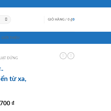
GIỎ HÀNG /
0
₫
0
GIỚI THIỆU
UẠT ĐỨNG
F-
ển từ xa,
Giá
.700
₫
hiện