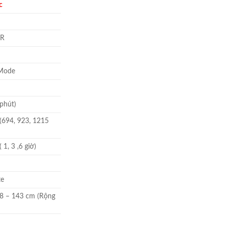
c
tại
000 ₫.
là:
2.849.700 ₫.
MR
Mode
 phút)
(694, 923, 1215
 1, 3 ,6 giờ)
te
8 – 143 cm (Rộng