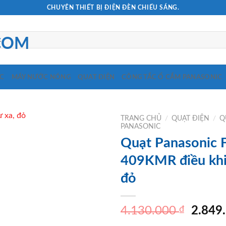
CHUYÊN THIẾT BỊ ĐIỆN ĐÈN CHIẾU SÁNG.
C
MÁY NƯỚC NÓNG
QUẠT ĐIỆN
CÔNG TẮC Ổ CẮM PANASONIC
TRANG CHỦ
/
QUẠT ĐIỆN
/
Q
PANASONIC
Quạt Panasonic 
409KMR điều khi
đỏ
Giá
4.130.000
₫
2.849
gốc