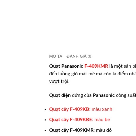
MÔ TẢ
ĐÁNH GIÁ (0)
Quạt Panasonic
F-409KMR
là một sản ph
đến luồng gió mát mẻ mà còn là điểm nhấ
vượt trội.
Quạt điện
đứng của
Panasonic
công suất
Quạt cây
F-409KB
: màu xanh
Quạt cây
F-409KBE
: màu be
Quạt cây
F-409KMR
: màu đỏ