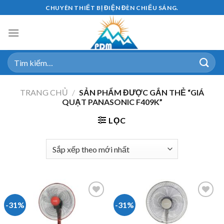
Skip
CHUYÊN THIẾT BỊ ĐIỆN ĐÈN CHIẾU SÁNG.
to
content
Tìm
kiếm:
TRANG CHỦ
/
SẢN PHẨM ĐƯỢC GẮN THẺ “GIÁ
QUẠT PANASONIC F409K”
LỌC
-31%
-31%