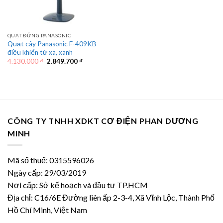
QUẠT ĐỨNG PANASONIC
Quạt cây Panasonic F-409KB
điều khiển từ xa, xanh
Giá
Giá
4.130.000
₫
2.849.700
₫
gốc
hiện
là:
tại
4.130.000 ₫.
là:
2.849.700 ₫.
CÔNG TY TNHH XDKT CƠ ĐIỆN PHAN DƯƠNG
MINH
Mã số thuế: 0315596026
Ngày cấp: 29/03/2019
Nơi cấp: Sở kế hoạch và đầu tư TP.HCM
Địa chỉ: C16/6E Đường liên ấp 2-3-4, Xã Vĩnh Lộc, Thành Phố
Hồ Chí Minh, Việt Nam