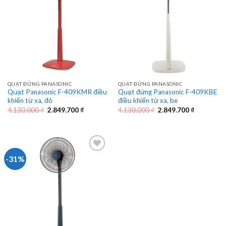
QUẠT ĐỨNG PANASONIC
QUẠT ĐỨNG PANASONIC
Quạt Panasonic F-409KMR điều
Quạt đứng Panasonic F-409KBE
khiển từ xa, đỏ
điều khiển từ xa, be
Giá
Giá
Giá
Giá
4.130.000
₫
2.849.700
₫
4.130.000
₫
2.849.700
₫
gốc
hiện
gốc
hiện
là:
tại
là:
tại
4.130.000 ₫.
là:
4.130.000 ₫.
là:
2.849.700 ₫.
2.849.700 
-31%