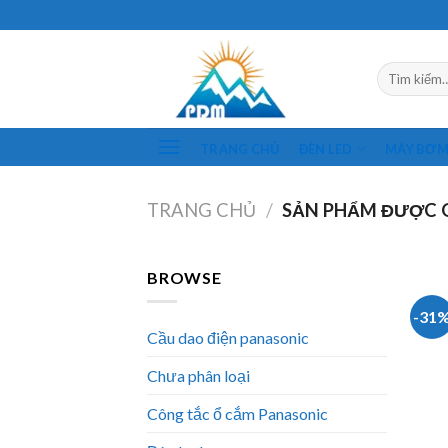
Skip
to
content
Tìm
kiếm:
TRANG CHỦ
ĐÈN LED
MÁY BƠ
TRANG CHỦ
/
SẢN PHẨM ĐƯỢC G
BROWSE
-31
Cầu dao điện panasonic
Chưa phân loại
Công tắc ổ cắm Panasonic