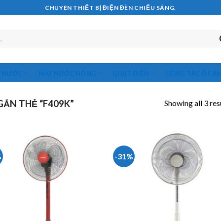
CHUYÊN THIẾT BỊ ĐIỆN ĐÈN CHIẾU SÁNG.
M NƯỚC
MÁY NƯỚC NÓNG
QUẠT ĐIỆN
CÔNG TẮC Ổ CẮ
Showing all 3 res
ẮN THẺ “F409K”
%
-31%