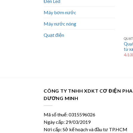
Đèn Led
Máy bơm nước
Máy nước nóng
Quạt điện
QUẠT
Quạt
từ xa
4.13
CÔNG TY TNHH XDKT CƠ ĐIỆN PH
DƯƠNG MINH
Mã số thuế: 0315596026
Ngày cấp: 29/03/2019
Nơi cấp: Sở kế hoạch và đầu tư TP.HCM