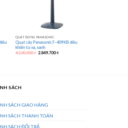
QUẠT ĐỨNG PANASONIC
điều
Quạt cây Panasonic F-409KB điều
khiển từ xa, xanh
Giá
Giá
4.130.000
₫
2.849.700
₫
gốc
hiện
là:
tại
4.130.000 ₫.
là:
 ₫.
2.849.700 ₫.
ÍNH SÁCH
ÍNH SÁCH GIAO HÀNG
ÍNH SÁCH THANH TOÁN
NH SÁCH ĐỔI TRẢ