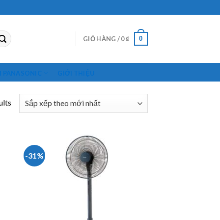
0
GIỎ HÀNG /
0
₫
M PANASONIC
GIỚI THIỆU
ults
-31%