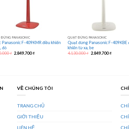
 ĐỨNG PANASONIC
QUẠT ĐỨNG PANASONIC
 Panasonic F-409KMR điều khiển
Quạt đứng Panasonic F-409KBE 
, đỏ
khiển từ xa, be
Giá
Giá
Giá
Giá
0.000
₫
2.849.700
₫
4.130.000
₫
2.849.700
₫
gốc
hiện
gốc
hiện
là:
tại
là:
tại
4.130.000 ₫.
là:
4.130.000 ₫.
là:
2.849.700 ₫.
2.849.700
AN
VỀ CHÚNG TÔI
CH
TRANG CHỦ
CH
GIỚI THIỆU
CH
LIÊN HỆ
CHÍ