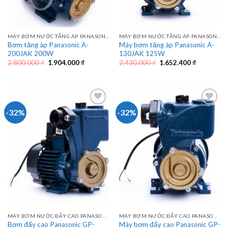
MÁY BƠM NƯỚC TĂNG ÁP PANASONIC
MÁY BƠM NƯỚC TĂNG ÁP PANASONIC
Bơm tăng áp Panasonic A-
Máy bơm tăng áp Panasonic A-
200JAK 200W
130JAK 125W
Giá
Giá
Giá
Giá
2.800.000
₫
1.904.000
₫
2.430.000
₫
1.652.400
₫
gốc
hiện
gốc
hiện
là:
tại
là:
tại
2.800.000 ₫.
là:
2.430.000 ₫.
là:
1.904.000 ₫.
1.652.400 
-32%
-32%
MÁY BƠM NƯỚC ĐẨY CAO PANASONIC
MÁY BƠM NƯỚC ĐẨY CAO PANASONIC
Bơm đẩy cao Panasonic GP-
Máy bơm đẩy cao Panasonic GP-