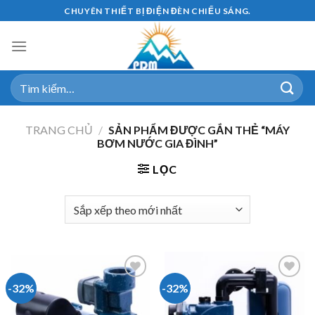
Skip
CHUYÊN THIẾT BỊ ĐIỆN ĐÈN CHIẾU SÁNG.
to
content
Tìm
kiếm:
TRANG CHỦ
/
SẢN PHẨM ĐƯỢC GẮN THẺ “MÁY
BƠM NƯỚC GIA ĐÌNH”
LỌC
-32%
-32%