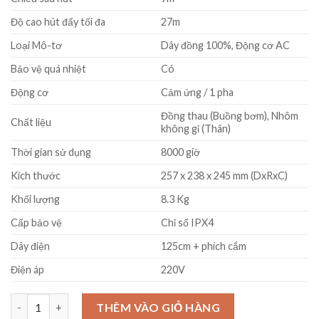
Độ cao hút đẩy tối đa
27m
Loại Mô-tơ
Dây đồng 100%, Động cơ AC
Bảo vệ quá nhiệt
Có
Động cơ
Cảm ứng / 1 pha
Đồng thau (Buồng bơm), Nhôm
Chất liệu
không gỉ (Thân)
Thời gian sử dụng
8000 giờ
Kích thước
257 x 238 x 245 mm (DxRxC)
Khối lượng
8.3 Kg
Cấp bảo vệ
Chỉ số IPX4
Dây điện
125cm + phích cắm
Điện áp
220V
Bơm tăng áp Panasonic A-200JAK 200W số lượng
THÊM VÀO GIỎ HÀNG