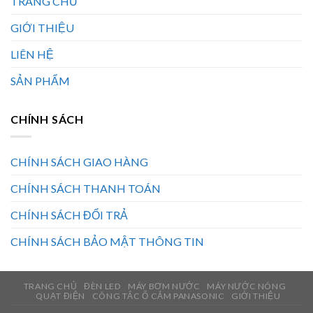
TRANG CHỦ
GIỚI THIỆU
LIÊN HỆ
SẢN PHẨM
CHÍNH SÁCH
CHÍNH SÁCH GIAO HÀNG
CHÍNH SÁCH THANH TOÁN
CHÍNH SÁCH ĐỔI TRẢ
CHÍNH SÁCH BẢO MẬT THÔNG TIN
TRANG CHỦ
ĐÈN LED
MÁY BƠM NƯỚC
MÁY NƯỚC NÓNG
QUẠT ĐIỆN
CÔNG TẮC Ổ CẮM PANASONIC
GIỚI THIỆU