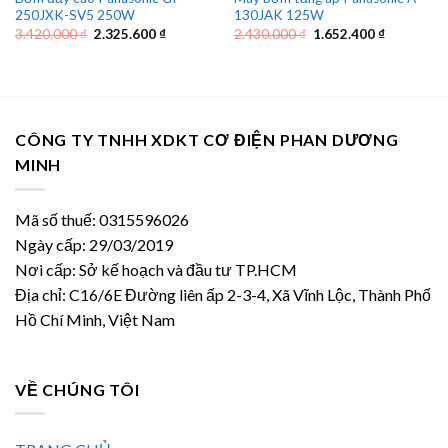
250JXK-SV5 250W
130JAK 125W
Giá
Giá
Giá
Giá
3.420.000
₫
2.325.600
₫
2.430.000
₫
1.652.400
₫
gốc
hiện
gốc
hiện
là:
tại
là:
tại
3.420.000 ₫.
là:
2.430.000 ₫.
là:
2.325.600 ₫.
1.652.400 
CÔNG TY TNHH XDKT CƠ ĐIỆN PHAN DƯƠNG
MINH
Mã số thuế: 0315596026
Ngày cấp: 29/03/2019
Nơi cấp: Sở kế hoạch và đầu tư TP.HCM
Địa chỉ: C16/6E Đường liên ấp 2-3-4, Xã Vĩnh Lộc, Thành Phố
Hồ Chí Minh, Việt Nam
VỀ CHÚNG TÔI