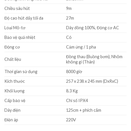
Chiều sâu hút
9m
Độ cao hút đẩy tối đa
27m
Loại Mô-tơ
Dây đồng 100%, Động cơ AC
Bảo vệ quá nhiệt
Có
Động cơ
Cảm ứng / 1 pha
Đồng thau (Buồng bơm), Nhôm
Chất liệu
không gỉ (Thân)
Thời gian sử dụng
8000 giờ
Kích thước
257 x 238 x 245 mm (DxRxC)
Khối lượng
8.3 Kg
Cấp bảo vệ
Chỉ số IPX4
Dây điện
125cm + phích cắm
Điện áp
220V