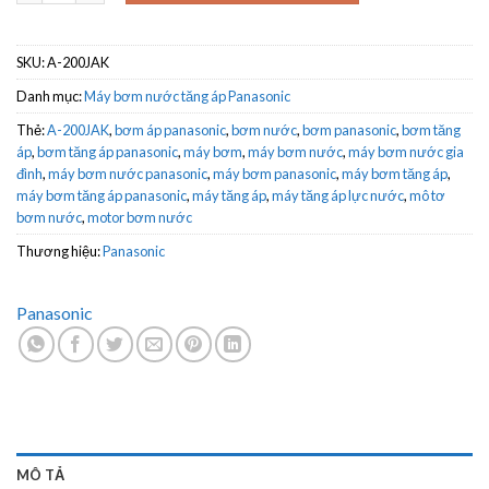
SKU:
A-200JAK
Danh mục:
Máy bơm nước tăng áp Panasonic
Thẻ:
A-200JAK
,
bơm áp panasonic
,
bơm nước
,
bơm panasonic
,
bơm tăng
áp
,
bơm tăng áp panasonic
,
máy bơm
,
máy bơm nước
,
máy bơm nước gia
đình
,
máy bơm nước panasonic
,
máy bơm panasonic
,
máy bơm tăng áp
,
máy bơm tăng áp panasonic
,
máy tăng áp
,
máy tăng áp lực nước
,
mô tơ
bơm nước
,
motor bơm nước
Thương hiệu:
Panasonic
Panasonic
MÔ TẢ