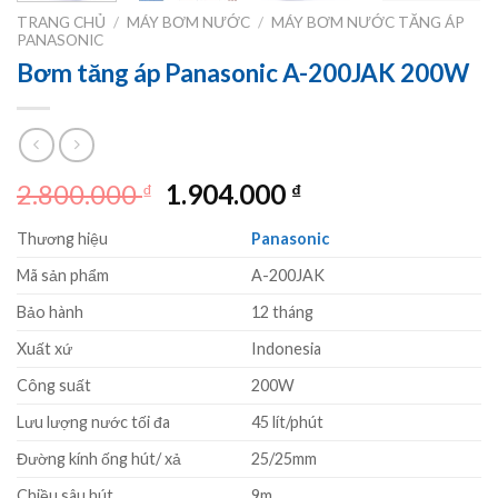
TRANG CHỦ
/
MÁY BƠM NƯỚC
/
MÁY BƠM NƯỚC TĂNG ÁP
PANASONIC
Bơm tăng áp Panasonic A-200JAK 200W
Giá
Giá
2.800.000
1.904.000
₫
₫
gốc
hiện
Thương hiệu
Panasonic
là:
tại
2.800.000 ₫.
là:
Mã sản phẩm
A-200JAK
1.904.000 ₫.
Bảo hành
12 tháng
Xuất xứ
Indonesia
Công suất
200W
Lưu lượng nước tối đa
45 lít/phút
Đường kính ống hút/ xả
25/25mm
Chiều sâu hút
9m