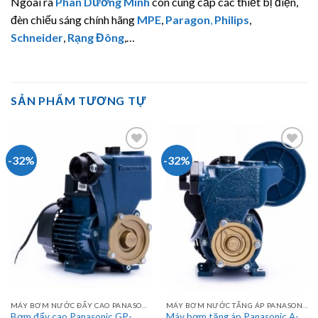
Ngoài ra
Phan Dương Minh
còn cung cấp các thiết bị điện,
đèn chiếu sáng chính hãng
MPE
,
Paragon
,
Philips
,
Schneider
,
Rạng Đông
,…
SẢN PHẨM TƯƠNG TỰ
-32%
-32%
MÁY BƠM NƯỚC ĐẨY CAO PANASONIC
MÁY BƠM NƯỚC TĂNG ÁP PANASONIC
Bơm đẩy cao Panasonic GP-
Máy bơm tăng áp Panasonic A-