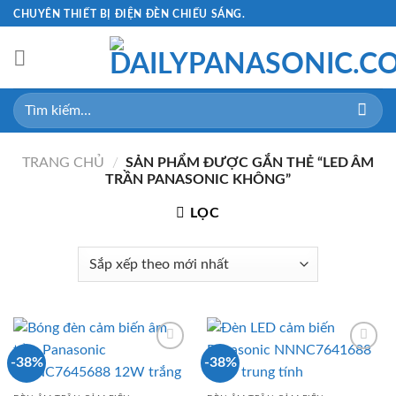
Skip
CHUYÊN THIẾT BỊ ĐIỆN ĐÈN CHIẾU SÁNG.
to
content
Tìm
kiếm:
TRANG CHỦ
/
SẢN PHẨM ĐƯỢC GẮN THẺ “LED ÂM
TRẦN PANASONIC KHÔNG”
LỌC
-38%
-38%