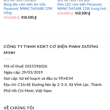
ĐÈN ÂM TRẦN CẢM BIẾN
ĐÈN ÂM TRẦN CẢM BIẾN
Bóng đèn cảm biến âm trần
Đèn LED cảm biến Panasonic
Panasonic NNNC7645688 12W
NNNC7641688 12W trung tính
trắng
Giá
Giá
675.000
₫
418.500
₫
gốc
hiện
Giá
Giá
675.000
₫
418.500
₫
là:
tại
gốc
hiện
675.000 ₫.
là:
là:
tại
418.500 ₫.
675.000 ₫.
là:
418.500 ₫.
CÔNG TY TNHH XDKT CƠ ĐIỆN PHAN DƯƠNG
MINH
Mã số thuế: 0315596026
Ngày cấp: 29/03/2019
Nơi cấp: Sở kế hoạch và đầu tư TP.HCM
Địa chỉ: C16/6E Đường liên ấp 2-3-4, Xã Vĩnh Lộc, Thành
Phố Hồ Chí Minh, Việt Nam
VỀ CHÚNG TÔI