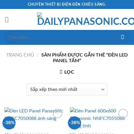
Skip
CHUYÊN THIẾT BỊ ĐIỆN ĐÈN CHIẾU SÁNG.
to
content
Tìm
kiếm:
TRANG CHỦ
/
SẢN PHẨM ĐƯỢC GẮN THẺ “ĐÈN LED
PANEL TẤM”
LỌC
-38%
-38%