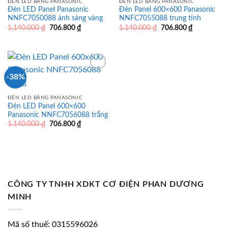
ĐÈN LED BẢNG PANASONIC
ĐÈN LED BẢNG PANASONIC
Đèn LED Panel Panasonic
Đèn Panel 600×600 Panasonic
NNFC7050088 ánh sáng vàng
NNFC7055088 trung tính
Giá
Giá
Giá
Giá
1.140.000
₫
706.800
₫
1.140.000
₫
706.800
₫
gốc
hiện
gốc
hiện
là:
tại
là:
tại
1.140.000 ₫.
là:
1.140.000 ₫.
là:
706.800 ₫.
706.800 ₫.
-38%
ĐÈN LED BẢNG PANASONIC
Đèn LED Panel 600×600
Panasonic NNFC7056088 trắng
Giá
Giá
1.140.000
₫
706.800
₫
gốc
hiện
là:
tại
1.140.000 ₫.
là:
706.800 ₫.
CÔNG TY TNHH XDKT CƠ ĐIỆN PHAN DƯƠNG
MINH
Mã số thuế: 0315596026