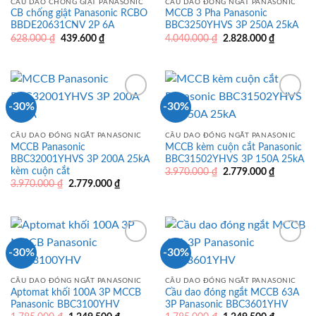
CẦU DAO CHỐNG GIẬT PANASONIC
CẦU DAO ĐÓNG NGẮT PANASONIC
CB chống giật Panasonic RCBO
MCCB 3 Pha Panasonic
BBDE20631CNV 2P 6A
BBC3250YHVS 3P 250A 25kA
Giá
Giá
Giá
Giá
628.000
₫
439.600
₫
4.040.000
₫
2.828.000
₫
gốc
hiện
gốc
hiện
là:
tại
là:
tại
628.000 ₫.
là:
4.040.000 ₫.
là:
439.600 ₫.
2.828.000
-30%
-30%
CẦU DAO ĐÓNG NGẮT PANASONIC
CẦU DAO ĐÓNG NGẮT PANASONIC
MCCB Panasonic
MCCB kèm cuộn cắt Panasonic
BBC32001YHVS 3P 200A 25kA
BBC31502YHVS 3P 150A 25kA
kèm cuộn cắt
Giá
Giá
3.970.000
₫
2.779.000
₫
gốc
hiện
Giá
Giá
3.970.000
₫
2.779.000
₫
là:
tại
gốc
hiện
3.970.000 ₫.
là:
là:
tại
2.779.000
3.970.000 ₫.
là:
2.779.000 ₫.
-30%
-30%
CẦU DAO ĐÓNG NGẮT PANASONIC
CẦU DAO ĐÓNG NGẮT PANASONIC
Aptomat khối 100A 3P MCCB
Cầu dao đóng ngắt MCCB 63A
Panasonic BBC3100YHV
3P Panasonic BBC3601YHV