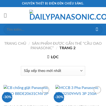
Skip
CHUYÊN THIẾT BỊ ĐIỆN ĐÈN CHIẾU SÁNG.
to
content
Tìm
kiếm:
TRANG CHỦ
/
SẢN PHẨM ĐƯỢC GẮN THẺ “CẦU DAO
PANASONIC”
/
TRANG 2
LỌC
-30%
-30%