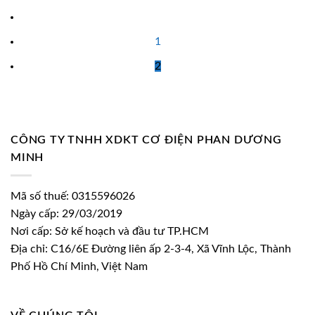
98.000 ₫.
92.500 ₫.
là:
64.750 ₫.
1
2
CÔNG TY TNHH XDKT CƠ ĐIỆN PHAN DƯƠNG
MINH
Mã số thuế: 0315596026
Ngày cấp: 29/03/2019
Nơi cấp: Sở kế hoạch và đầu tư TP.HCM
Địa chỉ: C16/6E Đường liên ấp 2-3-4, Xã Vĩnh Lộc, Thành
Phố Hồ Chí Minh, Việt Nam