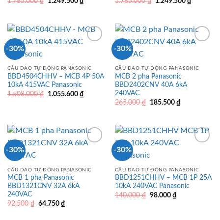
Giá
Giá
Giá
Giá
1.785.000
₫
1.249.500
₫
1.785.000
₫
1.249.500
₫
gốc
hiện
gốc
hiện
là:
tại
là:
tại
1.785.000 ₫.
là:
1.785.000 ₫.
là:
1.249.500 ₫.
1.249.500
-30%
-30%
CẦU DAO TỰ ĐỘNG PANASONIC
CẦU DAO TỰ ĐỘNG PANASONIC
BBD4504CHHV – MCB 4P 50A
MCB 2 pha Panasonic
10kA 415VAC Panasonic
BBD2402CNV 40A 6kA
240VAC
Giá
Giá
1.508.000
₫
1.055.600
₫
gốc
hiện
Giá
Giá
265.000
₫
185.500
₫
là:
tại
gốc
hiện
1.508.000 ₫.
là:
là:
tại
1.055.600 ₫.
265.000 ₫.
là:
185.500 ₫.
-30%
-30%
CẦU DAO TỰ ĐỘNG PANASONIC
CẦU DAO TỰ ĐỘNG PANASONIC
MCB 1 pha Panasonic
BBD1251CHHV – MCB 1P 25A
BBD1321CNV 32A 6kA
10kA 240VAC Panasonic
240VAC
Giá
Giá
140.000
₫
98.000
₫
gốc
hiện
Giá
Giá
92.500
₫
64.750
₫
là:
tại
gốc
hiện
140.000 ₫.
là:
là:
tại