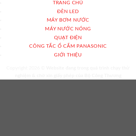
TRANG CHỦ
ĐÈN LED
MÁY BƠM NƯỚC
MÁY NƯỚC NÓNG
QUẠT ĐIỆN
CÔNG TẮC Ổ CẮM PANASONIC
GIỚI THIỆU
Copyright 2026 ©
Website đang trong quá trình chạy thử
nghiệm & chờ xin giấy phép của Bộ Công Thương