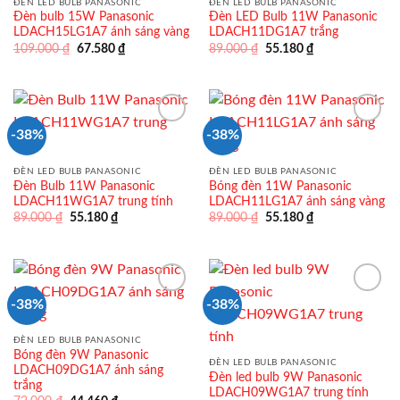
ĐÈN LED BULB PANASONIC
ĐÈN LED BULB PANASONIC
Đèn bulb 15W Panasonic
Đèn LED Bulb 11W Panasonic
LDACH15LG1A7 ánh sáng vàng
LDACH11DG1A7 trắng
Giá
Giá
Giá
Giá
109.000
₫
67.580
₫
89.000
₫
55.180
₫
gốc
hiện
gốc
hiện
là:
tại
là:
tại
109.000 ₫.
là:
89.000 ₫.
là:
67.580 ₫.
55.180 ₫.
-38%
-38%
ĐÈN LED BULB PANASONIC
ĐÈN LED BULB PANASONIC
Đèn Bulb 11W Panasonic
Bóng đèn 11W Panasonic
LDACH11WG1A7 trung tính
LDACH11LG1A7 ánh sáng vàng
Giá
Giá
Giá
Giá
89.000
₫
55.180
₫
89.000
₫
55.180
₫
gốc
hiện
gốc
hiện
là:
tại
là:
tại
89.000 ₫.
là:
89.000 ₫.
là:
55.180 ₫.
55.180 ₫.
-38%
-38%
ĐÈN LED BULB PANASONIC
Bóng đèn 9W Panasonic
ĐÈN LED BULB PANASONIC
LDACH09DG1A7 ánh sáng
Đèn led bulb 9W Panasonic
trắng
LDACH09WG1A7 trung tính