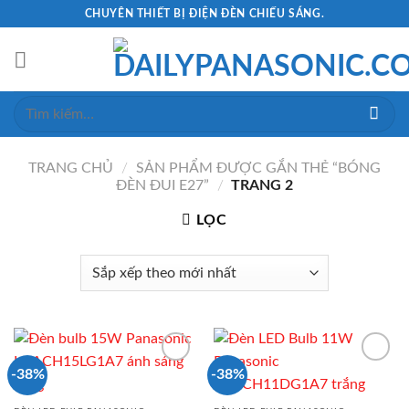
Skip
CHUYÊN THIẾT BỊ ĐIỆN ĐÈN CHIẾU SÁNG.
to
content
Tìm
kiếm:
TRANG CHỦ
/
SẢN PHẨM ĐƯỢC GẮN THẺ “BÓNG
ĐÈN ĐUI E27”
/
TRANG 2
LỌC
-38%
-38%