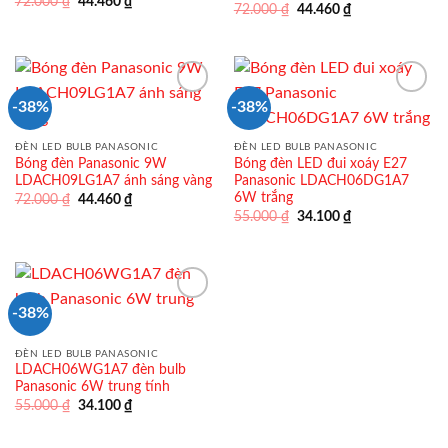
Giá
Giá
72.000
₫
44.460
₫
Giá
Giá
72.000
₫
44.460
₫
gốc
hiện
gốc
hiện
là:
tại
là:
tại
72.000 ₫.
là:
72.000 ₫.
là:
44.460 ₫.
44.460 ₫.
-38%
-38%
ĐÈN LED BULB PANASONIC
ĐÈN LED BULB PANASONIC
Bóng đèn Panasonic 9W
Bóng đèn LED đui xoáy E27
LDACH09LG1A7 ánh sáng vàng
Panasonic LDACH06DG1A7
6W trắng
Giá
Giá
72.000
₫
44.460
₫
gốc
hiện
Giá
Giá
55.000
₫
34.100
₫
là:
tại
gốc
hiện
72.000 ₫.
là:
là:
tại
44.460 ₫.
55.000 ₫.
là:
34.100 ₫.
-38%
ĐÈN LED BULB PANASONIC
LDACH06WG1A7 đèn bulb
Panasonic 6W trung tính
Giá
Giá
55.000
₫
34.100
₫
gốc
hiện
là:
tại
55.000 ₫.
là: