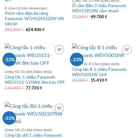
CÔNG TẮC Ổ CẮM DÒNG WIDE
Ổ cắm điện 3 chấu Panasonic
Ổ CẮM CÓ DÂY PANASONIC
WEV1181SW cắm nhanh
Phích cắm điện đa năng
Giá
Giá
71.000
₫
49.700
₫
Panasonic WCHG243322W-VN
gốc
hiện
tiện lợi
là:
tại
71.000 ₫.
là:
Giá
Giá
892.000
₫
624.400
₫
49.700 ₫.
gốc
hiện
là:
tại
892.000 ₫.
là:
624.400 ₫.
-33%
-33%
CÔNG TẮC Ổ CẮM DÒNG WIDE
Công tắc B 1 chiều Panasonic
CÔNG TẮC Ổ CẮM DÒNG WIDE
WEV5001SW 16A
Công tắc 1 chiều Panasonic
Giá
Giá
23.000
₫
15.410
₫
WEG5151-51SWK đèn báo OFF
gốc
hiện
Giá
Giá
116.000
₫
77.720
₫
là:
tại
gốc
hiện
23.000 ₫.
là:
là:
tại
15.410 ₫.
116.000 ₫.
là:
77.720 ₫.
-33%
CÔNG TẮC Ổ CẮM DÒNG WIDE
Công tắc đôi 1 chiều Panasonic