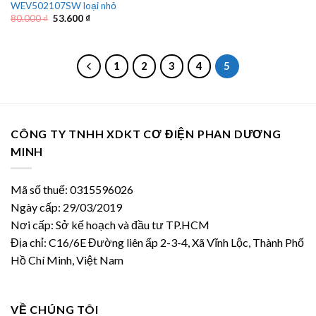
WEV502107SW loại nhỏ
Giá
Giá
80.000
₫
53.600
₫
gốc
hiện
là:
tại
80.000 ₫.
là:
53.600 ₫.
1
2
3
4
5
CÔNG TY TNHH XDKT CƠ ĐIỆN PHAN DƯƠNG
MINH
Mã số thuế: 0315596026
Ngày cấp: 29/03/2019
Nơi cấp: Sở kế hoạch và đầu tư TP.HCM
Địa chỉ: C16/6E Đường liên ấp 2-3-4, Xã Vĩnh Lộc, Thành Phố
Hồ Chí Minh, Việt Nam
VỀ CHÚNG TÔI