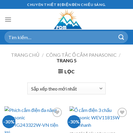
Skip
CHUYÊN THIẾT BỊ ĐIỆN ĐÈN CHIẾU SÁNG.
to
content
Tìm
kiếm:
TRANG CHỦ
/
CÔNG TẮC Ổ CẮM PANASONIC
/
TRANG 5
LỌC
-30%
-30%