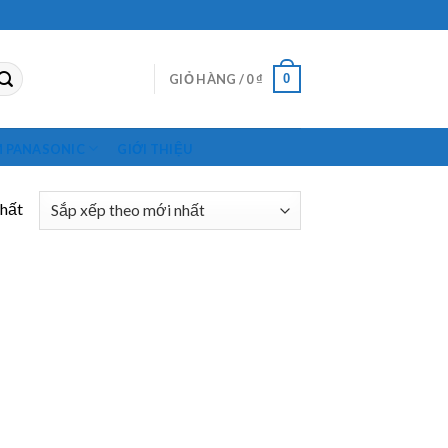
0
GIỎ HÀNG /
0
₫
M PANASONIC
GIỚI THIỆU
nhất