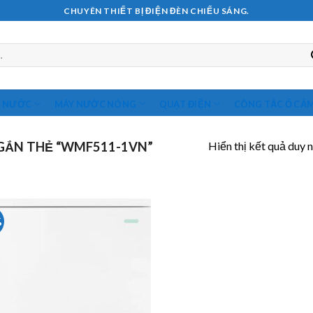
CHUYÊN THIẾT BỊ ĐIỆN ĐÈN CHIẾU SÁNG.
M NƯỚC
MÁY NƯỚC NÓNG
QUẠT ĐIỆN
CÔNG TẮC Ổ CẮ
Hiển thị kết quả duy 
GẮN THẺ “WMF511-1VN”
%