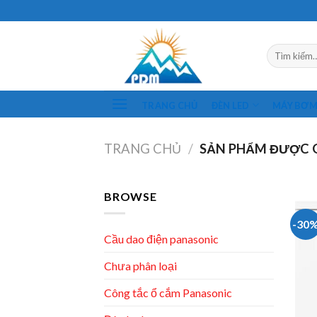
Skip
to
content
Tìm
kiếm:
TRANG CHỦ
ĐÈN LED
MÁY BƠ
TRANG CHỦ
/
SẢN PHẨM ĐƯỢC 
BROWSE
-30
Cầu dao điện panasonic
Chưa phân loại
Công tắc ổ cắm Panasonic