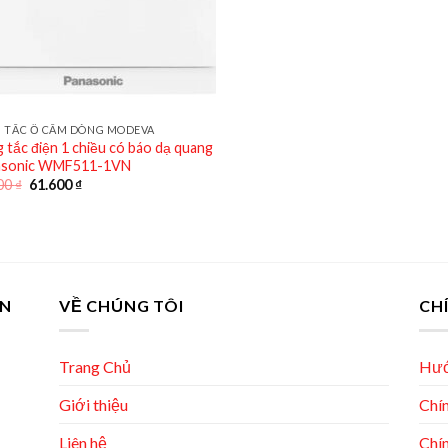
 TẮC Ổ CẮM DÒNG MODEVA
 tắc điện 1 chiều có báo dạ quang
asonic WMF511-1VN
Giá
Giá
00
₫
61.600
₫
gốc
hiện
là:
tại
88.000 ₫.
là:
61.600 ₫.
AN
VỀ CHÚNG TÔI
CH
Trang Chủ
Hướ
Giới thiệu
Chín
Liên hệ
Chín