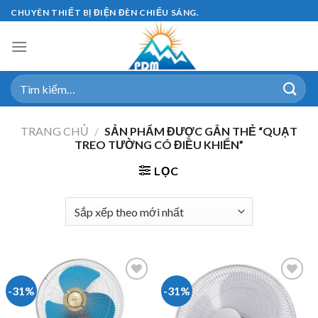
Skip
CHUYÊN THIẾT BỊ ĐIỆN ĐÈN CHIẾU SÁNG.
to
content
Tìm
kiếm:
TRANG CHỦ
/
SẢN PHẨM ĐƯỢC GẮN THẺ “QUẠT
TREO TƯỜNG CÓ ĐIỀU KHIỂN”
LỌC
-31%
-31%