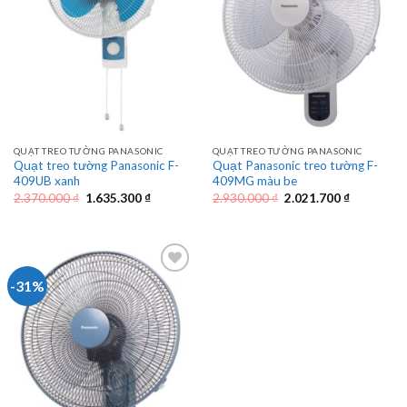
QUẠT TREO TƯỜNG PANASONIC
QUẠT TREO TƯỜNG PANASONIC
Quạt treo tường Panasonic F-
Quạt Panasonic treo tường F-
409UB xanh
409MG màu be
Giá
Giá
Giá
Giá
2.370.000
₫
1.635.300
₫
2.930.000
₫
2.021.700
₫
gốc
hiện
gốc
hiện
là:
tại
là:
tại
2.370.000 ₫.
là:
2.930.000 ₫.
là:
1.635.300 ₫.
2.021.700 
-31%