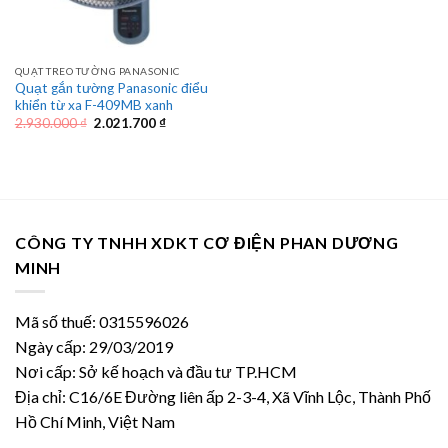
QUẠT TREO TƯỜNG PANASONIC
Quạt gắn tường Panasonic điểu
khiển từ xa F-409MB xanh
Giá
Giá
2.930.000
₫
2.021.700
₫
gốc
hiện
là:
tại
2.930.000 ₫.
là:
2.021.700 ₫.
CÔNG TY TNHH XDKT CƠ ĐIỆN PHAN DƯƠNG
MINH
Mã số thuế: 0315596026
Ngày cấp: 29/03/2019
Nơi cấp: Sở kế hoạch và đầu tư TP.HCM
Địa chỉ: C16/6E Đường liên ấp 2-3-4, Xã Vĩnh Lộc, Thành Phố
Hồ Chí Minh, Việt Nam