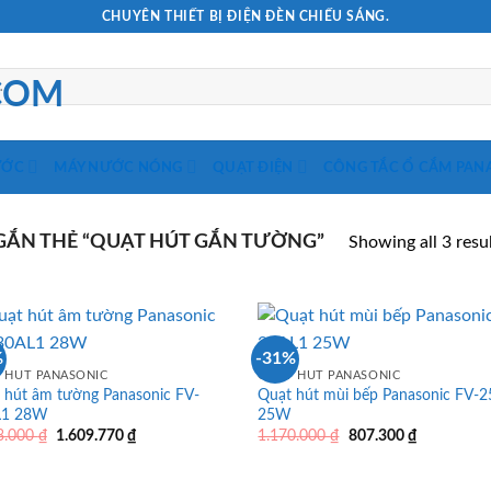
CHUYÊN THIẾT BỊ ĐIỆN ĐÈN CHIẾU SÁNG.
ƯỚC
MÁY NƯỚC NÓNG
QUẠT ĐIỆN
CÔNG TẮC Ổ CẮM PAN
ẮN THẺ “QUẠT HÚT GẮN TƯỜNG”
Showing all 3 resu
%
-31%
 HÚT PANASONIC
QUẠT HÚT PANASONIC
 hút âm tường Panasonic FV-
Quạt hút mùi bếp Panasonic FV-
L1 28W
25W
Giá
Giá
Giá
Giá
3.000
₫
1.609.770
₫
1.170.000
₫
807.300
₫
gốc
hiện
gốc
hiện
là:
tại
là:
tại
2.333.000 ₫.
là:
1.170.000 ₫.
là: