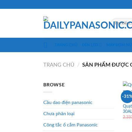
Skip
to
content
Tìm
kiếm:
TRANG CHỦ
ĐÈN LED
MÁY BƠM N
TRANG CHỦ
/
SẢN PHẨM ĐƯỢC G
BROWSE
-31
QUẠT
Cầu dao điện panasonic
Quạt
30A
Chưa phân loại
2.33
Công tắc ổ cắm Panasonic