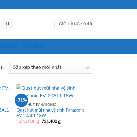
GIỎ HÀNG /
0
₫
0
ASONIC
GIỚI THIỆU
lts
-31%
QUẠT HÚT PANASONIC
25AL1
Quạt hút mùi nhà vệ sinh Panasonic
FV-20AL1 18W
Giá
Giá
1.060.000
₫
731.400
₫
gốc
hiện
là:
tại
1.060.000 ₫.
là: