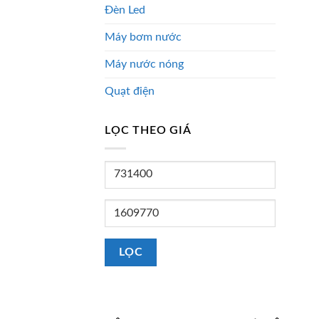
Đèn Led
Máy bơm nước
Máy nước nóng
Quạt điện
LỌC THEO GIÁ
Giá
tối
thiểu
Giá
tối
đa
LỌC