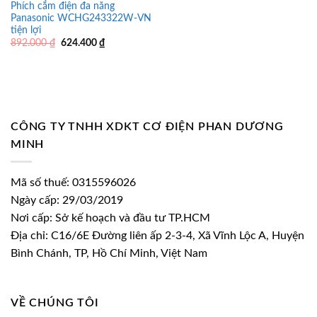
Phích cắm điện đa năng
Panasonic WCHG243322W-VN
tiện lợi
Giá
Giá
892.000
₫
624.400
₫
gốc
hiện
là:
tại
892.000 ₫.
là:
624.400 ₫.
CÔNG TY TNHH XDKT CƠ ĐIỆN PHAN DƯƠNG
MINH
Mã số thuế: 0315596026
Ngày cấp: 29/03/2019
Nơi cấp: Sở kế hoạch và đầu tư TP.HCM
Địa chỉ: C16/6E Đường liên ấp 2-3-4, Xã Vĩnh Lộc A, Huyện
Bình Chánh, TP, Hồ Chí Minh, Việt Nam
VỀ CHÚNG TÔI