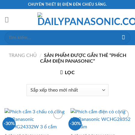
Skip
CHUYÊN THIẾT BỊ ĐIỆN ĐÈN CHIẾU SÁNG.
to
content
Tìm
kiếm:
TRANG CHỦ
/
SẢN PHẨM ĐƯỢC GẮN THẺ “PHÍCH
CẮM ĐIỆN PANASONIC”
LỌC
-30%
-30%