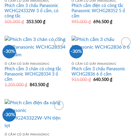
Ổ CẮM CÓ DÂY PANASONIC
Ổ CẮM CÓ DÂY PANASONIC
Phích cắm 3 chấu Panasonic
Phích cắm điện có công tắc
WCHG24332W 3 ổ cắm, có
Panasonic WCHG28352 5 ổ
công tắc
cắm
Giá
Giá
Giá
Giá
505.000
₫
353.500
₫
995.000
₫
696.500
₫
gốc
hiện
gốc
hiện
là:
tại
là:
tại
505.000 ₫.
là:
995.000 ₫.
là:
353.500 ₫.
696.500 ₫.
-30%
-30%
Ổ CẮM CÓ DÂY PANASONIC
Ổ CẮM CÓ DÂY PANASONIC
Phích cắm 3 chân có công tắc
Phích cắm 3 chấu Panasonic
Panasonic WCHG28334 3 ổ
WCHG2836 6 ổ cắm
cắm
Giá
Giá
915.000
₫
640.500
₫
gốc
hiện
Giá
Giá
1.205.000
₫
843.500
₫
là:
tại
gốc
hiện
915.000 ₫.
là:
là:
tại
640.500 ₫.
1.205.000 ₫.
là:
843.500 ₫.
-30%
Ổ CẮM CÓ DÂY PANASONIC