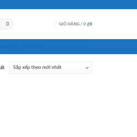
GIỎ HÀNG /
0
₫
0
ASONIC
GIỚI THIỆU
hất