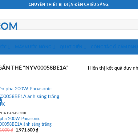
CHUYÊN THIẾT BỊ ĐIỆN ĐÈN CHIẾU SÁNG.
ƯỚC
MÁY NƯỚC NÓNG
QUẠT ĐIỆN
CÔNG TẮC Ổ CẮM PAN
ẮN THẺ “NYV00058BE1A”
Hiển thị kết quả duy n
%
PHA PANASONIC
pha 200W Panasonic
0058BE1A ánh sáng trắng
Giá
Giá
0.000
₫
1.971.600
₫
gốc
hiện