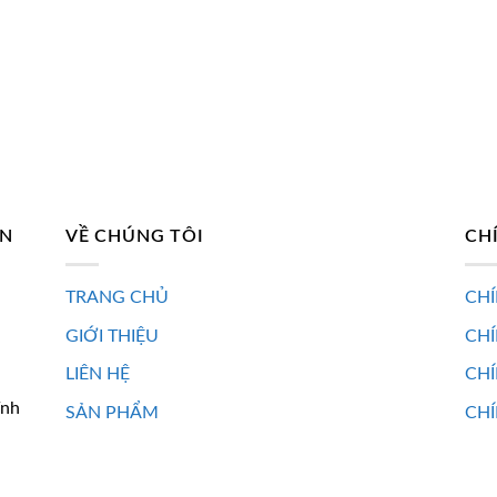
là:
tại
3.180.000 ₫.
là:
1.971.600 ₫.
AN
VỀ CHÚNG TÔI
CH
TRANG CHỦ
CHÍ
GIỚI THIỆU
CH
LIÊN HỆ
CHÍ
ĩnh
SẢN PHẨM
CHÍ