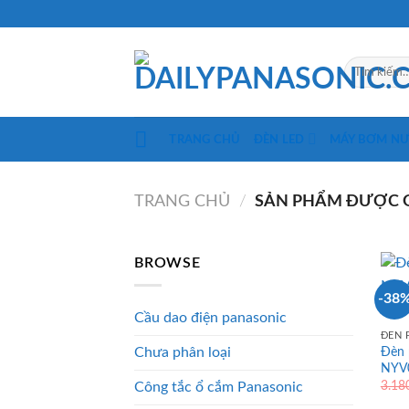
Skip
to
content
Tìm
kiếm:
TRANG CHỦ
ĐÈN LED
MÁY BƠM N
TRANG CHỦ
/
SẢN PHẨM ĐƯỢC G
BROWSE
-38
Cầu dao điện panasonic
ĐÈN 
Đèn 
Chưa phân loại
NYV0
3.18
Công tắc ổ cắm Panasonic