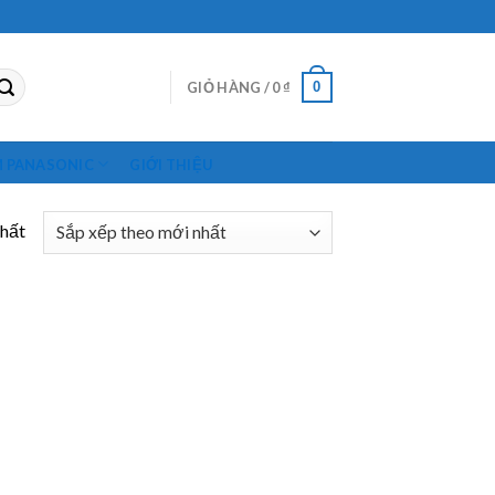
0
GIỎ HÀNG /
0
₫
M PANASONIC
GIỚI THIỆU
nhất