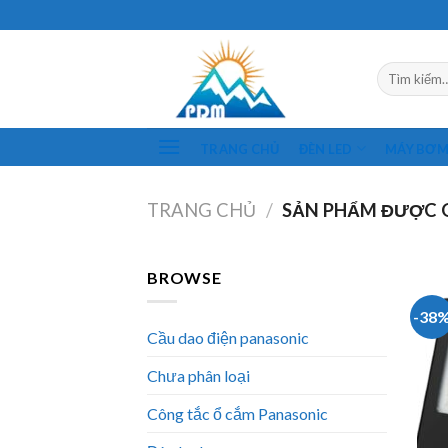
Skip
to
content
Tìm
kiếm:
TRANG CHỦ
ĐÈN LED
MÁY BƠ
TRANG CHỦ
/
SẢN PHẨM ĐƯỢC G
BROWSE
-38
Cầu dao điện panasonic
Chưa phân loại
Công tắc ổ cắm Panasonic