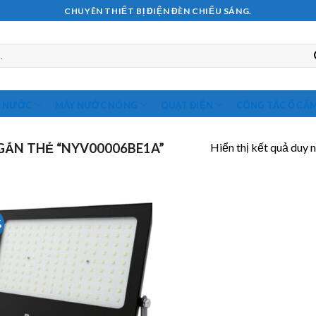
CHUYÊN THIẾT BỊ ĐIỆN ĐÈN CHIẾU SÁNG.
M NƯỚC
MÁY NƯỚC NÓNG
QUẠT ĐIỆN
CÔNG TẮC Ổ CẮ
Hiển thị kết quả duy 
ẮN THẺ “NYV00006BE1A”
%