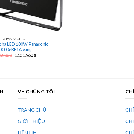
PHA PANASONIC
pha LED 100W Panasonic
00006BE1A vàng
Giá
Giá
8.000
₫
1.151.960
₫
gốc
hiện
là:
tại
1.858.000 ₫.
là:
1.151.960 ₫.
AN
VỀ CHÚNG TÔI
CH
TRANG CHỦ
CH
GIỚI THIỆU
CH
LIÊN HỆ
CHÍ