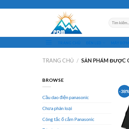
Skip
to
content
Tìm
kiếm:
TRANG CHỦ
ĐÈN LED
MÁY BƠ
TRANG CHỦ
/
SẢN PHẨM ĐƯỢC G
BROWSE
-38
Cầu dao điện panasonic
Chưa phân loại
Công tắc ổ cắm Panasonic