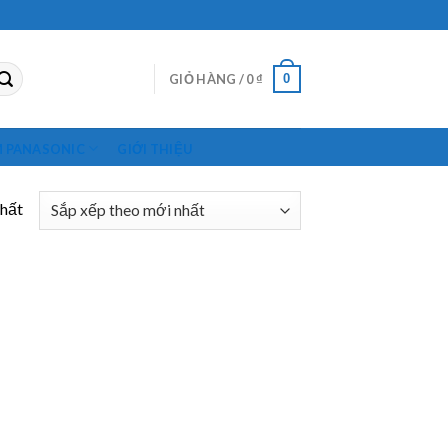
0
GIỎ HÀNG /
0
₫
M PANASONIC
GIỚI THIỆU
nhất