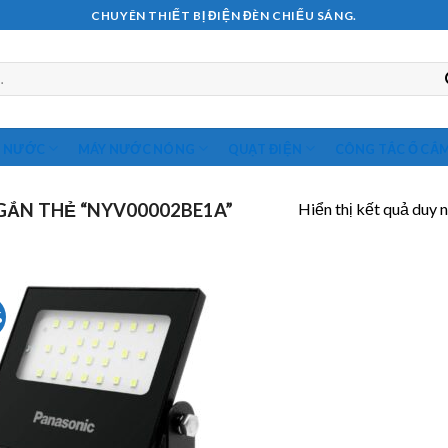
CHUYÊN THIẾT BỊ ĐIỆN ĐÈN CHIẾU SÁNG.
M NƯỚC
MÁY NƯỚC NÓNG
QUẠT ĐIỆN
CÔNG TẮC Ổ CẮ
Hiển thị kết quả duy 
ẮN THẺ “NYV00002BE1A”
%