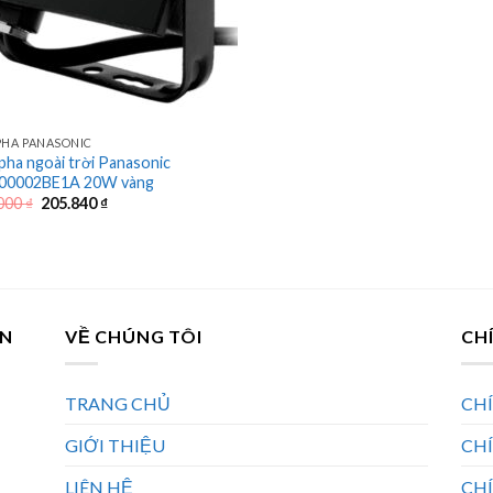
PHA PANASONIC
pha ngoài trời Panasonic
00002BE1A 20W vàng
Giá
Giá
000
₫
205.840
₫
gốc
hiện
là:
tại
332.000 ₫.
là:
205.840 ₫.
AN
VỀ CHÚNG TÔI
CH
TRANG CHỦ
CH
GIỚI THIỆU
CH
LIÊN HỆ
CHÍ