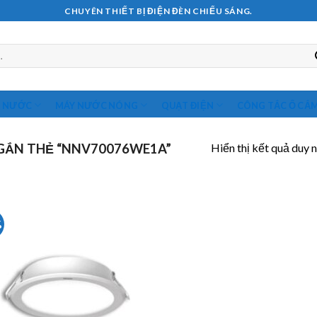
CHUYÊN THIẾT BỊ ĐIỆN ĐÈN CHIẾU SÁNG.
M NƯỚC
MÁY NƯỚC NÓNG
QUẠT ĐIỆN
CÔNG TẮC Ổ CẮ
Hiển thị kết quả duy 
GẮN THẺ “NNV70076WE1A”
%