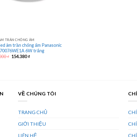
ÂM TRẦN CHỐNG ẨM
led âm trần chống ẩm Panasonic
70076WE1A 6W trắng
Giá
Giá
000
₫
154.380
₫
gốc
hiện
là:
tại
249.000 ₫.
là:
154.380 ₫.
AN
VỀ CHÚNG TÔI
CH
TRANG CHỦ
CH
GIỚI THIỆU
CH
LIÊN HỆ
CHÍ