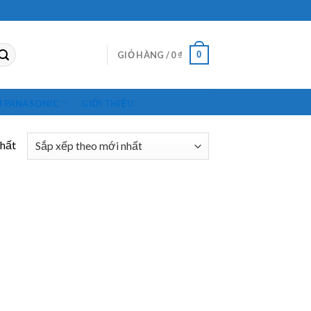
0
GIỎ HÀNG /
0
₫
M PANASONIC
GIỚI THIỆU
nhất