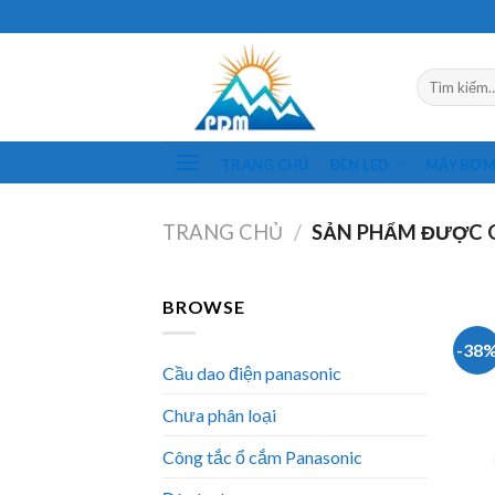
Skip
to
content
Tìm
kiếm:
TRANG CHỦ
ĐÈN LED
MÁY BƠ
TRANG CHỦ
/
SẢN PHẨM ĐƯỢC 
BROWSE
-38
Cầu dao điện panasonic
Chưa phân loại
Công tắc ổ cắm Panasonic