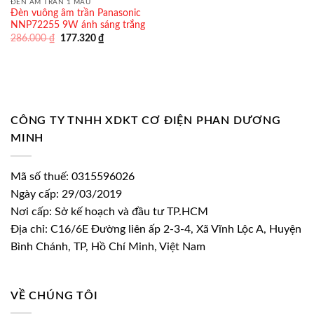
ĐÈN ÂM TRẦN 1 MÀU
Đèn vuông âm trần Panasonic
NNP72255 9W ánh sáng trắng
Giá
Giá
286.000
₫
177.320
₫
gốc
hiện
là:
tại
286.000 ₫.
là:
177.320 ₫.
CÔNG TY TNHH XDKT CƠ ĐIỆN PHAN DƯƠNG
MINH
Mã số thuế: 0315596026
Ngày cấp: 29/03/2019
Nơi cấp: Sở kế hoạch và đầu tư TP.HCM
Địa chỉ: C16/6E Đường liên ấp 2-3-4, Xã Vĩnh Lộc A, Huyện
Bình Chánh, TP, Hồ Chí Minh, Việt Nam
VỀ CHÚNG TÔI