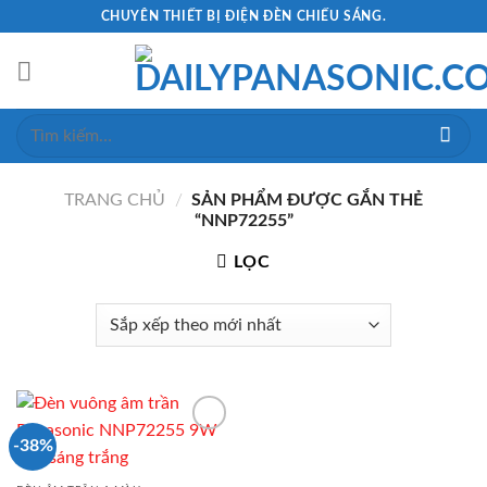
Skip
CHUYÊN THIẾT BỊ ĐIỆN ĐÈN CHIẾU SÁNG.
to
content
Tìm
kiếm:
TRANG CHỦ
/
SẢN PHẨM ĐƯỢC GẮN THẺ
“NNP72255”
LỌC
-38%