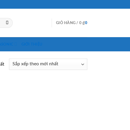
GIỎ HÀNG /
0
₫
0
ASONIC
GIỚI THIỆU
hất