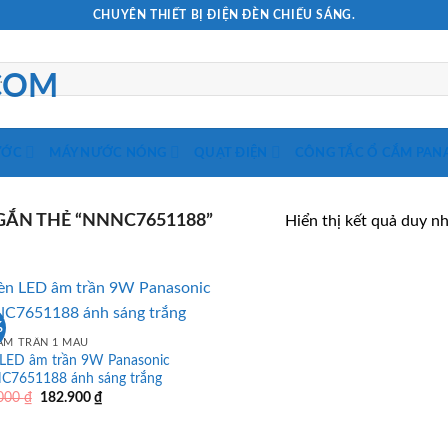
CHUYÊN THIẾT BỊ ĐIỆN ĐÈN CHIẾU SÁNG.
ƯỚC
MÁY NƯỚC NÓNG
QUẠT ĐIỆN
CÔNG TẮC Ổ CẮM PAN
ẮN THẺ “NNNC7651188”
Hiển thị kết quả duy n
%
ÂM TRẦN 1 MÀU
LED âm trần 9W Panasonic
7651188 ánh sáng trắng
Giá
Giá
.000
₫
182.900
₫
gốc
hiện
là:
tại
295.000 ₫.
là: