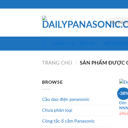
Skip
to
content
Tìm
kiếm:
TRANG CHỦ
ĐÈN LED
MÁY BƠM N
TRANG CHỦ
/
SẢN PHẨM ĐƯỢC G
BROWSE
-38
ĐÈN 
Cầu dao điện panasonic
Đèn 
NNNC
Chưa phân loại
295
Công tắc ổ cắm Panasonic