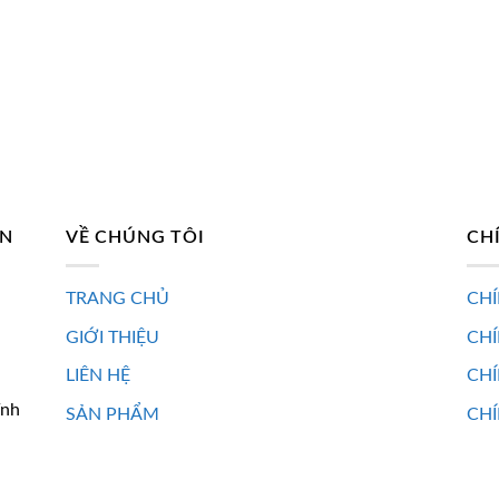
182.900 ₫.
AN
VỀ CHÚNG TÔI
CH
TRANG CHỦ
CHÍ
GIỚI THIỆU
CH
LIÊN HỆ
CHÍ
ĩnh
SẢN PHẨM
CHÍ