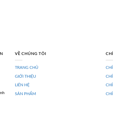
400.520 ₫.
400.520 ₫.
AN
VỀ CHÚNG TÔI
CH
TRANG CHỦ
CHÍ
GIỚI THIỆU
CH
LIÊN HỆ
CHÍ
ĩnh
SẢN PHẨM
CHÍ