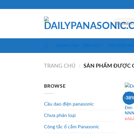
Skip
to
content
Tìm
kiếm:
TRANG CHỦ
ĐÈN LED
MÁY BƠM N
TRANG CHỦ
/
SẢN PHẨM ĐƯỢC G
BROWSE
-38
ĐÈN 
Cầu dao điện panasonic
Đèn 
NNNC
Chưa phân loại
646
Công tắc ổ cắm Panasonic