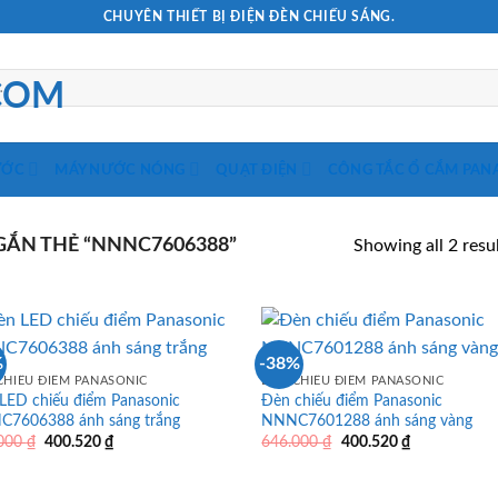
CHUYÊN THIẾT BỊ ĐIỆN ĐÈN CHIẾU SÁNG.
ƯỚC
MÁY NƯỚC NÓNG
QUẠT ĐIỆN
CÔNG TẮC Ổ CẮM PAN
ẮN THẺ “NNNC7606388”
Showing all 2 resu
%
-38%
CHIẾU ĐIỂM PANASONIC
ĐÈN CHIẾU ĐIỂM PANASONIC
LED chiếu điểm Panasonic
Đèn chiếu điểm Panasonic
7606388 ánh sáng trắng
NNNC7601288 ánh sáng vàng
Giá
Giá
Giá
Giá
.000
₫
400.520
₫
646.000
₫
400.520
₫
gốc
hiện
gốc
hiện
là:
tại
là:
tại
646.000 ₫.
là:
646.000 ₫.
là: