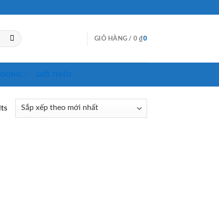
GIỎ HÀNG /
0
₫
0
ASONIC
GIỚI THIỆU
lts