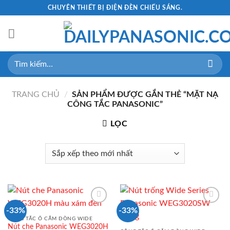
Skip
CHUYÊN THIẾT BỊ ĐIỆN ĐÈN CHIẾU SÁNG.
to
content
Tìm
kiếm:
TRANG CHỦ
/
SẢN PHẨM ĐƯỢC GẮN THẺ “MẶT NẠ
CÔNG TẮC PANASONIC”
LỌC
-33%
-33%
CÔNG TẮC Ổ CẮM DÒNG WIDE
Nút che Panasonic WEG3020H