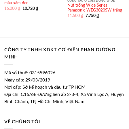
CÔNG TẮC Ổ CẮM DÒNG WIDE
màu xám đen
Nút trống Wide Series
Giá
Giá
16.000
₫
10.720
₫
Panasonic WEG3020SW trắng
gốc
hiện
Giá
Giá
là:
tại
11.500
₫
7.750
₫
gốc
hiện
16.000 ₫.
là:
là:
tại
10.720 ₫.
11.500 ₫.
là:
7.750 ₫.
CÔNG TY TNHH XDKT CƠ ĐIỆN PHAN DƯƠNG
MINH
Mã số thuế: 0315596026
Ngày cấp: 29/03/2019
Nơi cấp: Sở kế hoạch và đầu tư TP.HCM
Địa chỉ: C16/6E Đường liên ấp 2-3-4, Xã Vĩnh Lộc A, Huyện
Bình Chánh, TP, Hồ Chí Minh, Việt Nam
VỀ CHÚNG TÔI