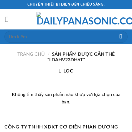
Skip
CHUYÊN THIẾT BỊ ĐIỆN ĐÈN CHIẾU SÁNG.
to
content
Tìm
kiếm:
TRANG CHỦ
/
SẢN PHẨM ĐƯỢC GẮN THẺ
“LDAHV23DH6T”
LỌC
Không tìm thấy sản phẩm nào khớp với lựa chọn của
bạn.
CÔNG TY TNHH XDKT CƠ ĐIỆN PHAN DƯƠNG