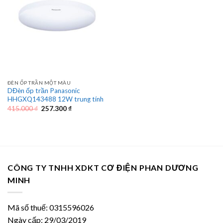
ĐÈN ỐP TRẦN MỘT MÀU
DĐèn ốp trần Panasonic
HHGXQ143488 12W trung tính
Giá
Giá
415.000
₫
257.300
₫
gốc
hiện
là:
tại
415.000 ₫.
là:
257.300 ₫.
CÔNG TY TNHH XDKT CƠ ĐIỆN PHAN DƯƠNG
MINH
Mã số thuế: 0315596026
Ngày cấp: 29/03/2019