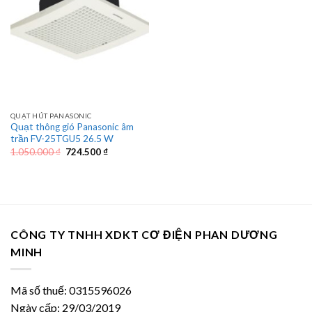
QUẠT HÚT PANASONIC
Quạt thông gió Panasonic âm
trần FV-25TGU5 26.5 W
Giá
Giá
1.050.000
₫
724.500
₫
gốc
hiện
là:
tại
1.050.000 ₫.
là:
724.500 ₫.
CÔNG TY TNHH XDKT CƠ ĐIỆN PHAN DƯƠNG
MINH
Mã số thuế: 0315596026
Ngày cấp: 29/03/2019