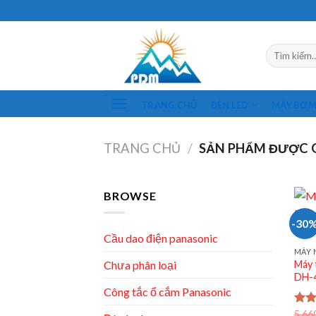
Skip
to
content
Tìm
kiếm:
TRANG CHỦ
ĐÈN LED
MÁY BƠ
TRANG CHỦ
/
SẢN PHẨM ĐƯỢC G
BROWSE
-30
Cầu dao điện panasonic
Máy 
Chưa phân loại
DH-
Công tắc ổ cắm Panasonic
Đượ
5.66