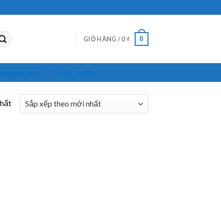
0
GIỎ HÀNG /
0
₫
M PANASONIC
GIỚI THIỆU
nhất