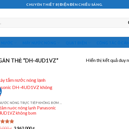
CHUYÊN THIẾT BỊ ĐIỆN ĐÈN CHIẾU SÁNG.
M NƯỚC
MÁY NƯỚC NÓNG
QUẠT ĐIỆN
CÔNG TẮC Ổ CẮ
Hiển thị kết quả duy 
ẮN THẺ “DH-4UD1VZ”
%
MÁY NƯỚC NÓNG TRỰC TIẾP KHÔNG BƠM PANASONIC
tắm nước nóng lạnh Panasonic
4UD1VZ không bơm
Giá
Giá
c xếp
0.000
₫
3.962.000
₫