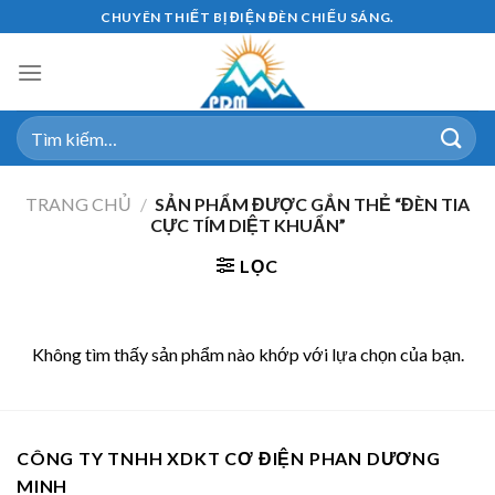
Skip
CHUYÊN THIẾT BỊ ĐIỆN ĐÈN CHIẾU SÁNG.
to
content
Tìm
kiếm:
TRANG CHỦ
/
SẢN PHẨM ĐƯỢC GẮN THẺ “ĐÈN TIA
CỰC TÍM DIỆT KHUẨN”
LỌC
Không tìm thấy sản phẩm nào khớp với lựa chọn của bạn.
CÔNG TY TNHH XDKT CƠ ĐIỆN PHAN DƯƠNG
MINH