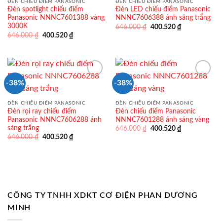
ĐÈN CHIẾU ĐIỂM PANASONIC
ĐÈN CHIẾU ĐIỂM PANASONIC
Đèn spotlight chiếu điểm
Đèn LED chiếu điểm Panasonic
Panasonic NNNC7601388 vàng
NNNC7606388 ánh sáng trắng
3000K
Giá
Giá
646.000
₫
400.520
₫
gốc
hiện
Giá
Giá
646.000
₫
400.520
₫
là:
tại
gốc
hiện
646.000 ₫.
là:
là:
tại
400.520 ₫.
646.000 ₫.
là:
400.520 ₫.
-38%
-38%
ĐÈN CHIẾU ĐIỂM PANASONIC
ĐÈN CHIẾU ĐIỂM PANASONIC
Đèn rọi ray chiếu điểm
Đèn chiếu điểm Panasonic
Panasonic NNNC7606288 ánh
NNNC7601288 ánh sáng vàng
sáng trắng
Giá
Giá
646.000
₫
400.520
₫
gốc
hiện
Giá
Giá
646.000
₫
400.520
₫
là:
tại
gốc
hiện
646.000 ₫.
là:
là:
tại
400.520 ₫.
646.000 ₫.
là:
400.520 ₫.
CÔNG TY TNHH XDKT CƠ ĐIỆN PHAN DƯƠNG
MINH