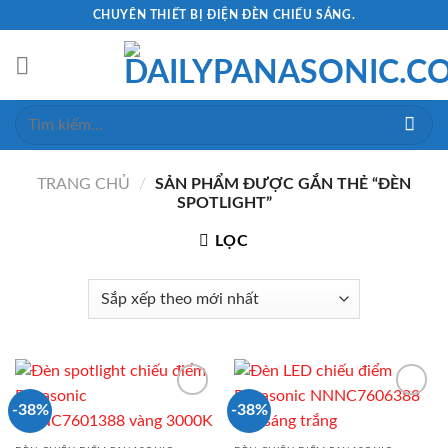
Skip
CHUYÊN THIẾT BỊ ĐIỆN ĐÈN CHIẾU SÁNG.
to
content
Tìm
kiếm:
TRANG CHỦ
/
SẢN PHẨM ĐƯỢC GẮN THẺ “ĐÈN
SPOTLIGHT”
LỌC
-38%
-38%