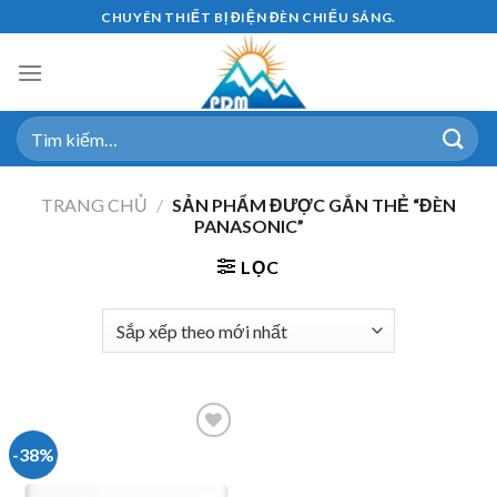
Skip
CHUYÊN THIẾT BỊ ĐIỆN ĐÈN CHIẾU SÁNG.
to
content
Tìm
kiếm:
TRANG CHỦ
/
SẢN PHẨM ĐƯỢC GẮN THẺ “ĐÈN
PANASONIC”
LỌC
-38%