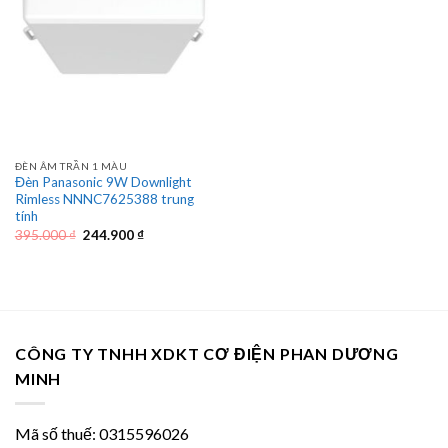
ĐÈN ÂM TRẦN 1 MÀU
Đèn Panasonic 9W Downlight
Rimless NNNC7625388 trung
tính
Giá
Giá
395.000
₫
244.900
₫
gốc
hiện
là:
tại
395.000 ₫.
là:
244.900 ₫.
CÔNG TY TNHH XDKT CƠ ĐIỆN PHAN DƯƠNG
MINH
Mã số thuế: 0315596026