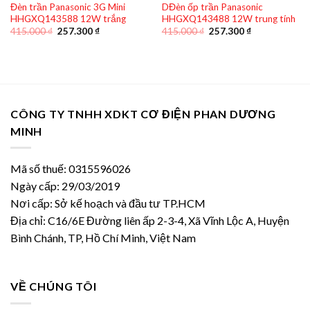
Đèn trần Panasonic 3G Mini
DĐèn ốp trần Panasonic
HHGXQ143588 12W trắng
HHGXQ143488 12W trung tính
Giá
Giá
Giá
Giá
415.000
₫
257.300
₫
415.000
₫
257.300
₫
gốc
hiện
gốc
hiện
là:
tại
là:
tại
415.000 ₫.
là:
415.000 ₫.
là:
257.300 ₫.
257.300 ₫.
CÔNG TY TNHH XDKT CƠ ĐIỆN PHAN DƯƠNG
MINH
Mã số thuế: 0315596026
Ngày cấp: 29/03/2019
Nơi cấp: Sở kế hoạch và đầu tư TP.HCM
Địa chỉ: C16/6E Đường liên ấp 2-3-4, Xã Vĩnh Lộc A, Huyện
Bình Chánh, TP, Hồ Chí Minh, Việt Nam
VỀ CHÚNG TÔI