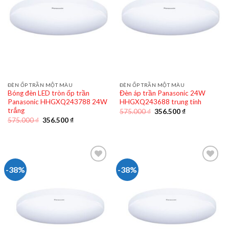
ĐÈN ỐP TRẦN MỘT MÀU
ĐÈN ỐP TRẦN MỘT MÀU
Bóng đèn LED tròn ốp trần
Đèn áp trần Panasonic 24W
Panasonic HHGXQ243788 24W
HHGXQ243688 trung tính
trắng
Giá
Giá
575.000
₫
356.500
₫
gốc
hiện
Giá
Giá
575.000
₫
356.500
₫
là:
tại
gốc
hiện
575.000 ₫.
là:
là:
tại
356.500 ₫.
575.000 ₫.
là:
356.500 ₫.
-38%
-38%