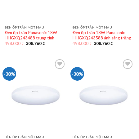
ĐÈN ỐP TRẦN MỘT MÀU
ĐÈN ỐP TRẦN MỘT MÀU
Đèn ốp trần Panasonic 18W
Đèn ốp trần 18W Panasonic
HHGXQ243488 trung tính
HHGXQ243588 ánh sáng trắng
Giá
Giá
Giá
Giá
498.000
₫
308.760
₫
498.000
₫
308.760
₫
gốc
hiện
gốc
hiện
là:
tại
là:
tại
498.000 ₫.
là:
498.000 ₫.
là:
308.760 ₫.
308.760 ₫.
-38%
-38%
ĐÈN ỐP TRẦN MỘT MÀU
ĐÈN ỐP TRẦN MỘT MÀU