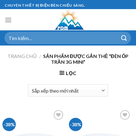
Skip
CHUYÊN THIẾT BỊ ĐIỆN ĐÈN CHIẾU SÁNG.
to
content
Tìm
kiếm:
TRANG CHỦ
/
SẢN PHẨM ĐƯỢC GẮN THẺ “ĐÈN ỐP
TRẦN 3G MINI”
LỌC
-38%
-38%