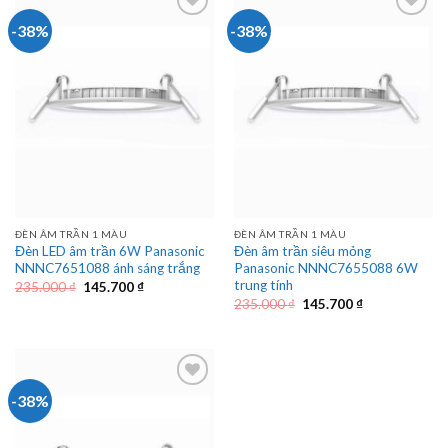
-38%
-38%
ĐÈN ÂM TRẦN 1 MÀU
ĐÈN ÂM TRẦN 1 MÀU
Đèn LED âm trần 6W Panasonic
Đèn âm trần siêu mỏng
NNNC7651088 ánh sáng trắng
Panasonic NNNC7655088 6W
trung tính
Giá
Giá
235.000
₫
145.700
₫
gốc
hiện
Giá
Giá
235.000
₫
145.700
₫
là:
tại
gốc
hiện
235.000 ₫.
là:
là:
tại
145.700 ₫.
235.000 ₫.
là:
145.700 ₫.
-38%