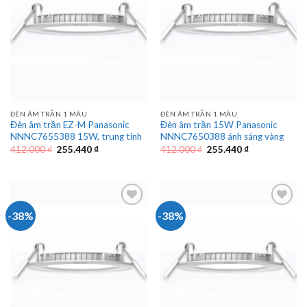
ĐÈN ÂM TRẦN 1 MÀU
ĐÈN ÂM TRẦN 1 MÀU
Đèn âm trần EZ-M Panasonic
Đèn âm trần 15W Panasonic
NNNC7655388 15W, trung tính
NNNC7650388 ánh sáng vàng
Giá
Giá
Giá
Giá
412.000
₫
255.440
₫
412.000
₫
255.440
₫
gốc
hiện
gốc
hiện
là:
tại
là:
tại
412.000 ₫.
là:
412.000 ₫.
là:
255.440 ₫.
255.440 ₫.
-38%
-38%