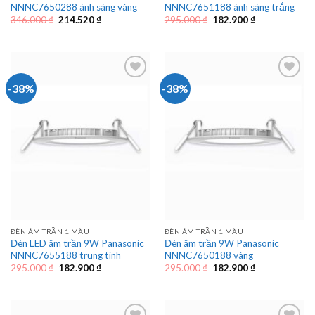
NNNC7650288 ánh sáng vàng
NNNC7651188 ánh sáng trắng
Giá
Giá
Giá
Giá
346.000
₫
214.520
₫
295.000
₫
182.900
₫
gốc
hiện
gốc
hiện
là:
tại
là:
tại
346.000 ₫.
là:
295.000 ₫.
là:
214.520 ₫.
182.900 ₫.
-38%
-38%
ĐÈN ÂM TRẦN 1 MÀU
ĐÈN ÂM TRẦN 1 MÀU
Đèn LED âm trần 9W Panasonic
Đèn âm trần 9W Panasonic
NNNC7655188 trung tính
NNNC7650188 vàng
Giá
Giá
Giá
Giá
295.000
₫
182.900
₫
295.000
₫
182.900
₫
gốc
hiện
gốc
hiện
là:
tại
là:
tại
295.000 ₫.
là:
295.000 ₫.
là:
182.900 ₫.
182.900 ₫.