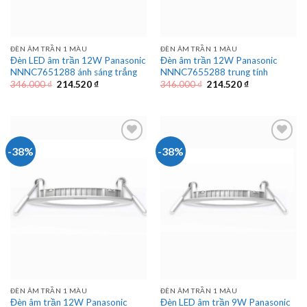
ĐÈN ÂM TRẦN 1 MÀU
ĐÈN ÂM TRẦN 1 MÀU
Đèn LED âm trần 12W Panasonic
Đèn âm trần 12W Panasonic
NNNC7651288 ánh sáng trắng
NNNC7655288 trung tính
Giá
Giá
Giá
Giá
346.000
₫
214.520
₫
346.000
₫
214.520
₫
gốc
hiện
gốc
hiện
là:
tại
là:
tại
346.000 ₫.
là:
346.000 ₫.
là:
214.520 ₫.
214.520 ₫.
-38%
-38%
ĐÈN ÂM TRẦN 1 MÀU
ĐÈN ÂM TRẦN 1 MÀU
Đèn âm trần 12W Panasonic
Đèn LED âm trần 9W Panasonic