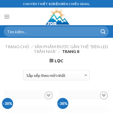
Skip
CHUYÊN THIẾT BỊ ĐIỆN ĐÈN CHIẾU SÁNG.
to
content
Tìm
kiếm:
TRANG CHỦ
/
SẢN PHẨM ĐƯỢC GẮN THẺ “ĐÈN LED
TRẦN NHÀ”
/
TRANG 8
LỌC
-38%
-38%