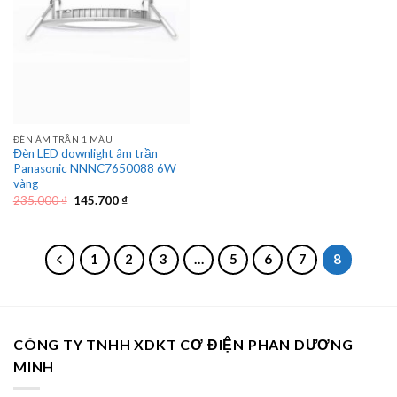
ĐÈN ÂM TRẦN 1 MÀU
Đèn LED downlight âm trần
Panasonic NNNC7650088 6W
vàng
Giá
Giá
235.000
₫
145.700
₫
gốc
hiện
là:
tại
235.000 ₫.
là:
145.700 ₫.
1
2
3
…
5
6
7
8
CÔNG TY TNHH XDKT CƠ ĐIỆN PHAN DƯƠNG
MINH