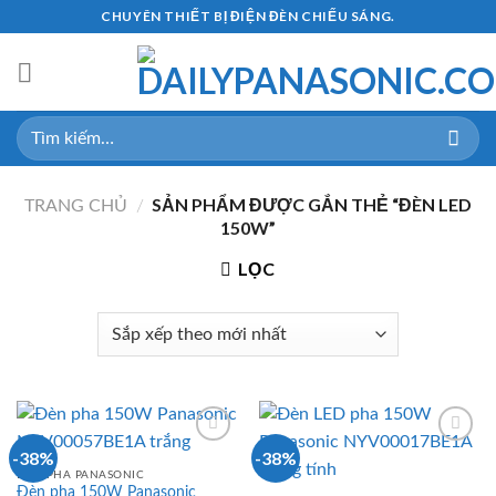
Skip
CHUYÊN THIẾT BỊ ĐIỆN ĐÈN CHIẾU SÁNG.
to
content
Tìm
kiếm:
SẢN PHẨM ĐƯỢC GẮN THẺ “ĐÈN LED
TRANG CHỦ
/
150W”
LỌC
-38%
-38%
ĐÈN PHA PANASONIC
Đèn pha 150W Panasonic