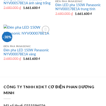
ĐÈN PHA PANASONIC
NYV00057BE1A ánh sáng trắng
Đèn LED pha 150W Panasonic
Giá
1.661.600
₫
Giá
2.680.000
₫
NYV00017BE1A trung tính
gốc
hiện
Giá
1.661.600
₫
Giá
là:
tại
2.680.000
₫
gốc
hiện
2.680.000 ₫.
là:
là:
tại
1.661.600 ₫.
2.680.000 ₫.
là:
1.661.600
-38%
ĐÈN PHA PANASONIC
Đèn pha LED 150W Panasonic
NYV00007BE1A vàng
Giá
1.661.600
₫
Giá
2.680.000
₫
gốc
hiện
là:
tại
2.680.000 ₫.
là:
1.661.600 ₫.
CÔNG TY TNHH XDKT CƠ ĐIỆN PHAN DƯƠNG
MINH
Mã số thuế: 0315596026