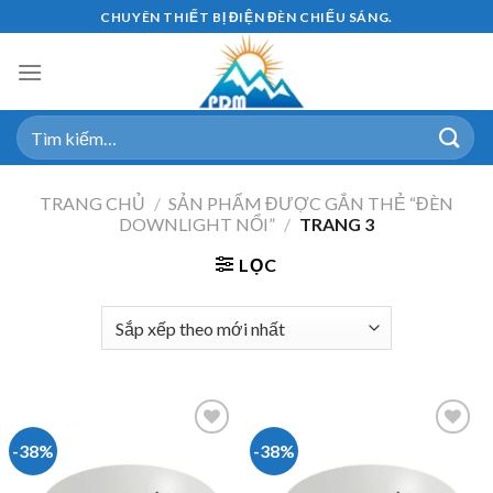
Skip
CHUYÊN THIẾT BỊ ĐIỆN ĐÈN CHIẾU SÁNG.
to
content
Tìm
kiếm:
TRANG CHỦ
/
SẢN PHẨM ĐƯỢC GẮN THẺ “ĐÈN
DOWNLIGHT NỔI”
/
TRANG 3
LỌC
-38%
-38%