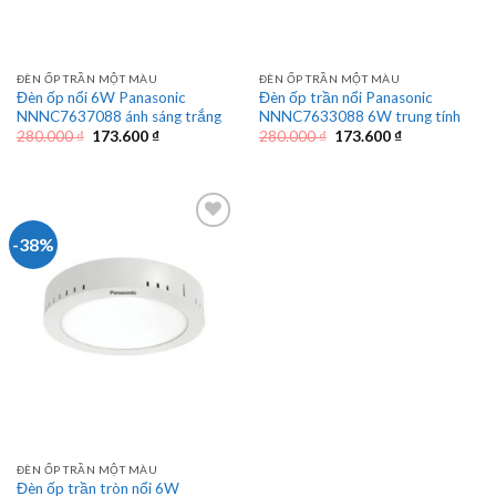
ĐÈN ỐP TRẦN MỘT MÀU
ĐÈN ỐP TRẦN MỘT MÀU
Đèn ốp nổi 6W Panasonic
Đèn ốp trần nổi Panasonic
NNNC7637088 ánh sáng trắng
NNNC7633088 6W trung tính
Giá
Giá
Giá
Giá
280.000
₫
173.600
₫
280.000
₫
173.600
₫
gốc
hiện
gốc
hiện
là:
tại
là:
tại
280.000 ₫.
là:
280.000 ₫.
là:
173.600 ₫.
173.600 ₫.
-38%
ĐÈN ỐP TRẦN MỘT MÀU
Đèn ốp trần tròn nổi 6W