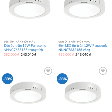
ĐÈN ỐP TRẦN MỘT MÀU
ĐÈN ỐP TRẦN MỘT MÀU
Đèn ốp trần 12W Panasonic
Đèn LED ốp trần 12W Panasonic
NNNC7633188 trung tính
NNNC7632188 vàng
Giá
Giá
Giá
Giá
392.000
₫
243.040
₫
392.000
₫
243.040
₫
gốc
hiện
gốc
hiện
là:
tại
là:
tại
392.000 ₫.
là:
392.000 ₫.
là:
243.040 ₫.
243.040 ₫.
-38%
-38%