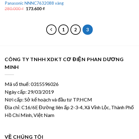
Panasonic NNNC7632088 vàng
Giá
Giá
280.000
₫
173.600
₫
gốc
hiện
là:
tại
280.000 ₫.
là:
173.600 ₫.
1
2
3
CÔNG TY TNHH XDKT CƠ ĐIỆN PHAN DƯƠNG
MINH
Mã số thuế: 0315596026
Ngày cấp: 29/03/2019
Nơi cấp: Sở kế hoạch và đầu tư TP.HCM
Địa chỉ: C16/6E Đường liên ấp 2-3-4, Xã Vĩnh Lộc, Thành Phố
Hồ Chí Minh, Việt Nam
VỀ CHÚNG TÔI