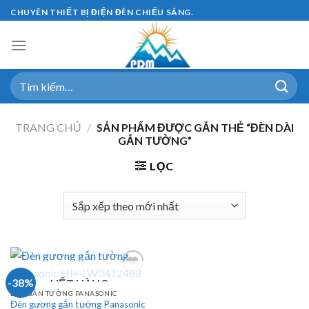
Skip
CHUYÊN THIẾT BỊ ĐIỆN ĐÈN CHIẾU SÁNG.
to
content
Tìm
kiếm:
TRANG CHỦ
/
SẢN PHẨM ĐƯỢC GẮN THẺ “ĐÈN DÀI
GẮN TƯỜNG”
LỌC
-38%
HẾT HÀNG
ĐÈN GẮN TƯỜNG PANASONIC
Đèn gương gắn tường Panasonic