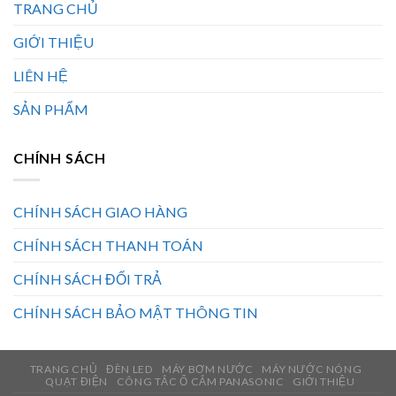
TRANG CHỦ
GIỚI THIỆU
LIÊN HỆ
SẢN PHẨM
CHÍNH SÁCH
CHÍNH SÁCH GIAO HÀNG
CHÍNH SÁCH THANH TOÁN
CHÍNH SÁCH ĐỔI TRẢ
CHÍNH SÁCH BẢO MẬT THÔNG TIN
TRANG CHỦ
ĐÈN LED
MÁY BƠM NƯỚC
MÁY NƯỚC NÓNG
QUẠT ĐIỆN
CÔNG TẮC Ổ CẮM PANASONIC
GIỚI THIỆU