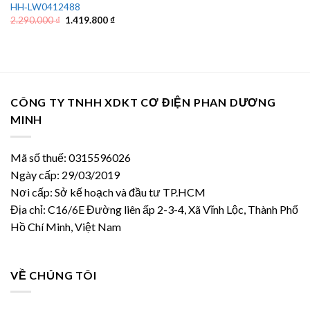
HH‑LW0412488
Giá
Giá
2.290.000
₫
1.419.800
₫
gốc
hiện
là:
tại
2.290.000 ₫.
là:
1.419.800 ₫.
CÔNG TY TNHH XDKT CƠ ĐIỆN PHAN DƯƠNG
MINH
Mã số thuế: 0315596026
Ngày cấp: 29/03/2019
Nơi cấp: Sở kế hoạch và đầu tư TP.HCM
Địa chỉ: C16/6E Đường liên ấp 2-3-4, Xã Vĩnh Lộc, Thành Phố
Hồ Chí Minh, Việt Nam
VỀ CHÚNG TÔI