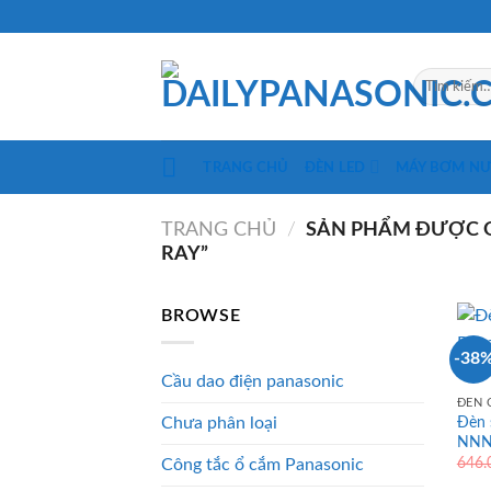
Skip
to
content
Tìm
kiếm:
TRANG CHỦ
ĐÈN LED
MÁY BƠM N
TRANG CHỦ
/
SẢN PHẨM ĐƯỢC G
RAY”
BROWSE
-38
Cầu dao điện panasonic
ĐÈN 
Đèn 
Chưa phân loại
NNN
646
Công tắc ổ cắm Panasonic