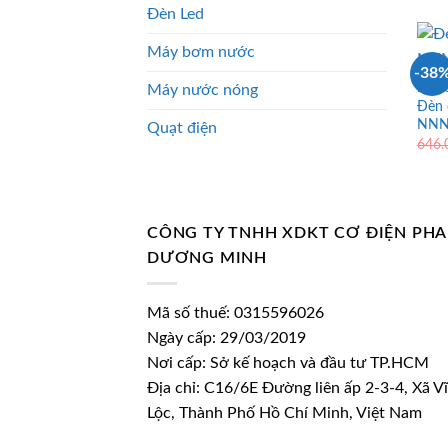
Đèn Led
Máy bơm nước
-38
Máy nước nóng
ĐÈN 
Đèn 
NNNC
Quạt điện
646
CÔNG TY TNHH XDKT CƠ ĐIỆN PH
DƯƠNG MINH
Mã số thuế: 0315596026
Ngày cấp: 29/03/2019
Nơi cấp: Sở kế hoạch và đầu tư TP.HCM
Địa chỉ: C16/6E Đường liên ấp 2-3-4, Xã V
Lộc, Thành Phố Hồ Chí Minh, Việt Nam