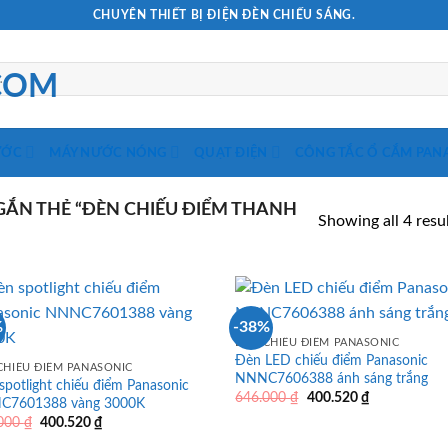
CHUYÊN THIẾT BỊ ĐIỆN ĐÈN CHIẾU SÁNG.
ƯỚC
MÁY NƯỚC NÓNG
QUẠT ĐIỆN
CÔNG TẮC Ổ CẮM PAN
ẮN THẺ “ĐÈN CHIẾU ĐIỂM THANH
Showing all 4 resu
%
-38%
ĐÈN CHIẾU ĐIỂM PANASONIC
Đèn LED chiếu điểm Panasonic
CHIẾU ĐIỂM PANASONIC
NNNC7606388 ánh sáng trắng
spotlight chiếu điểm Panasonic
Giá
Giá
646.000
₫
400.520
₫
C7601388 vàng 3000K
gốc
hiện
Giá
Giá
.000
₫
400.520
₫
là:
tại
gốc
hiện
646.000 ₫.
là: