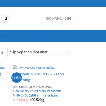
GIỎ HÀNG /
0
₫
0
ASONIC
GIỚI THIỆU
lts
-38%
ĐÈN CHIẾU ĐIỂM PANASONIC
Đèn rọi ray chiếu điểm Panasonic
NNNC7606288 ánh sáng trắng
Giá
Giá
646.000
₫
400.520
₫
gốc
hiện