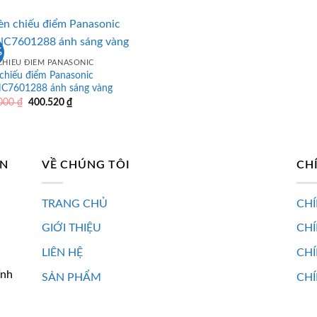
là:
tại
400.520 ₫.
646.000 ₫.
là:
400.520 ₫.
%
CHIẾU ĐIỂM PANASONIC
chiếu điểm Panasonic
7601288 ánh sáng vàng
Giá
Giá
.000
₫
400.520
₫
gốc
hiện
là:
tại
646.000 ₫.
là:
400.520 ₫.
AN
VỀ CHÚNG TÔI
CH
TRANG CHỦ
CHÍ
GIỚI THIỆU
CH
LIÊN HỆ
CHÍ
ĩnh
SẢN PHẨM
CHÍ