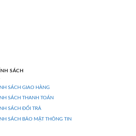
là:
tại
646.000 ₫.
là:
400.520 ₫.
ÍNH SÁCH
NH SÁCH GIAO HÀNG
ÍNH SÁCH THANH TOÁN
NH SÁCH ĐỔI TRẢ
NH SÁCH BẢO MẬT THÔNG TIN