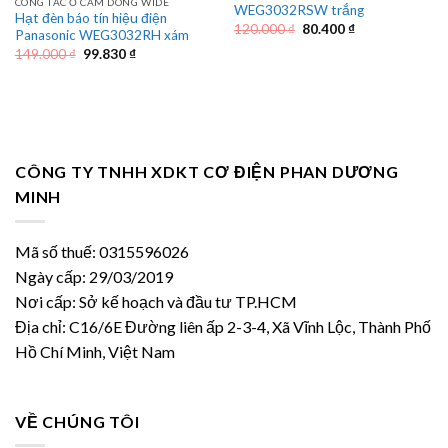
CÔNG TẮC Ổ CẮM DÒNG WIDE
WEG3032RSW trắng
Hạt đèn báo tín hiệu điện
Giá
Giá
120.000
₫
80.400
₫
Panasonic WEG3032RH xám
gốc
hiện
Giá
Giá
149.000
₫
99.830
₫
là:
tại
gốc
hiện
120.000 ₫.
là:
là:
tại
80.400 ₫.
149.000 ₫.
là:
99.830 ₫.
CÔNG TY TNHH XDKT CƠ ĐIỆN PHAN DƯƠNG
MINH
Mã số thuế: 0315596026
Ngày cấp: 29/03/2019
Nơi cấp: Sở kế hoạch và đầu tư TP.HCM
Địa chỉ: C16/6E Đường liên ấp 2-3-4, Xã Vĩnh Lộc, Thành Phố
Hồ Chí Minh, Việt Nam
VỀ CHÚNG TÔI