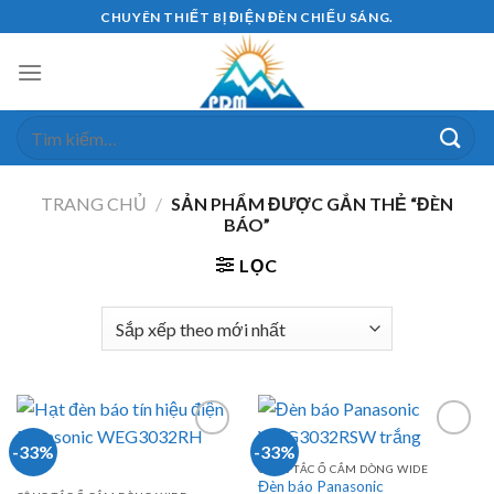
Skip
CHUYÊN THIẾT BỊ ĐIỆN ĐÈN CHIẾU SÁNG.
to
content
Tìm
kiếm:
TRANG CHỦ
/
SẢN PHẨM ĐƯỢC GẮN THẺ “ĐÈN
BÁO”
LỌC
-33%
-33%
CÔNG TẮC Ổ CẮM DÒNG WIDE
Đèn báo Panasonic