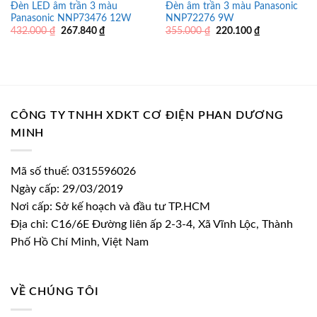
Đèn LED âm trần 3 màu
Đèn âm trần 3 màu Panasonic
Panasonic NNP73476 12W
NNP72276 9W
Giá
Giá
Giá
Giá
432.000
₫
267.840
₫
355.000
₫
220.100
₫
gốc
hiện
gốc
hiện
là:
tại
là:
tại
432.000 ₫.
là:
355.000 ₫.
là:
267.840 ₫.
220.100 ₫.
CÔNG TY TNHH XDKT CƠ ĐIỆN PHAN DƯƠNG
MINH
Mã số thuế: 0315596026
Ngày cấp: 29/03/2019
Nơi cấp: Sở kế hoạch và đầu tư TP.HCM
Địa chỉ: C16/6E Đường liên ấp 2-3-4, Xã Vĩnh Lộc, Thành
Phố Hồ Chí Minh, Việt Nam
VỀ CHÚNG TÔI