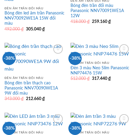
ĐÈN ÂM TRẦN ĐỔI MÀU
Bóng đèn trần đổi màu
ĐÈN ÂM TRẦN ĐỔI MÀU
Panasonic NNV70091WE1A
Bóng đèn led âm trần Panasonic
12W
NNV70092WE1A 15W đổi
Giá
Giá
418.000
₫
259.160
₫
màu
gốc
hiện
Giá
Giá
492.000
₫
305.040
₫
là:
tại
gốc
hiện
418.000 ₫.
là:
là:
tại
259.160 ₫.
492.000 ₫.
là:
305.040 ₫.
-38%
-38%
ĐÈN ÂM TRẦN ĐỔI MÀU
Đèn 3 màu Neo Slim Panasonic
NNP74476 15W
Giá
Giá
ĐÈN ÂM TRẦN ĐỔI MÀU
512.000
₫
317.440
₫
gốc
hiện
Bóng đèn trần thạch cao
là:
tại
Panasonic NNV70090WE1A
512.000 ₫.
là:
9W đổi màu
317.440 ₫.
Giá
Giá
343.000
₫
212.660
₫
gốc
hiện
là:
tại
343.000 ₫.
là:
212.660 ₫.
-38%
-38%
ĐÈN ÂM TRẦN ĐỔI MÀU
ĐÈN ÂM TRẦN ĐỔI MÀU