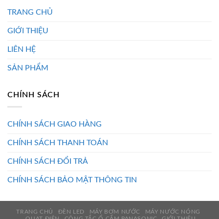
TRANG CHỦ
GIỚI THIỆU
LIÊN HỆ
SẢN PHẨM
CHÍNH SÁCH
CHÍNH SÁCH GIAO HÀNG
CHÍNH SÁCH THANH TOÁN
CHÍNH SÁCH ĐỔI TRẢ
CHÍNH SÁCH BẢO MẬT THÔNG TIN
TRANG CHỦ
ĐÈN LED
MÁY BƠM NƯỚC
MÁY NƯỚC NÓNG
QUẠT ĐIỆN
CÔNG TẮC Ổ CẮM PANASONIC
GIỚI THIỆU