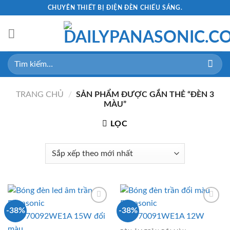
Skip
CHUYÊN THIẾT BỊ ĐIỆN ĐÈN CHIẾU SÁNG.
to
content
Tìm
kiếm:
TRANG CHỦ
/
SẢN PHẨM ĐƯỢC GẮN THẺ “ĐÈN 3
MÀU”
LỌC
-38%
-38%