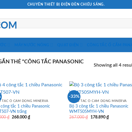
CHUYÊN THIẾT BỊ ĐIỆN ĐÈN CHIẾU SÁNG.
ƯỚC
MÁY NƯỚC NÓNG
QUẠT ĐIỆN
CÔNG TẮC Ổ CẮM PAN
ẮN THẺ “CÔNG TẮC PANASONIC
Showing all 4 resu
%
-33%
 TẮC Ổ CẮM DÒNG MINERVA
CÔNG TẮC Ổ CẮM DÒNG MINERVA
 công tắc 1 chiều Panasonic
Bộ 3 công tắc 1 chiều Panasonic
507-VN trắng
WMT505MYH-VN
Giá
Giá
Giá
Giá
.000
₫
268.000
₫
267.000
₫
178.890
₫
gốc
hiện
gốc
hiện
là:
tại
là:
tại
400.000 ₫.
là:
267.000 ₫.
là: