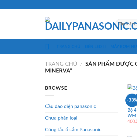
Skip
to
content
Tìm
kiếm:
TRANG CHỦ
ĐÈN LED
MÁY BƠM N
TRANG CHỦ
/
SẢN PHẨM ĐƯỢC G
MINERVA”
BROWSE
-33
CÔNG
Cầu dao điện panasonic
Bộ 4
WMT
Chưa phân loại
400
Công tắc ổ cắm Panasonic