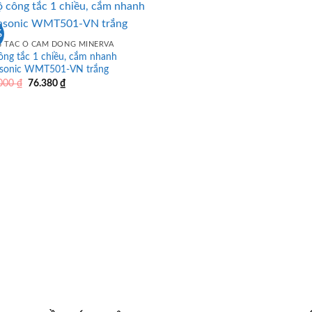
268.000 ₫.
178.890 ₫.
%
 TẮC Ổ CẮM DÒNG MINERVA
ông tắc 1 chiều, cắm nhanh
sonic WMT501-VN trắng
Giá
Giá
.000
₫
76.380
₫
gốc
hiện
là:
tại
114.000 ₫.
là:
76.380 ₫.