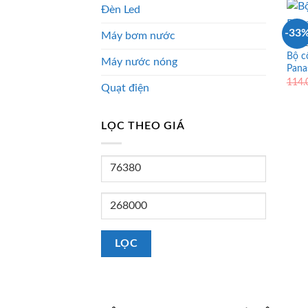
Đèn Led
-33
Máy bơm nước
CÔNG
Bộ c
Máy nước nóng
Pana
114
Quạt điện
LỌC THEO GIÁ
Giá
tối
thiểu
Giá
tối
đa
LỌC