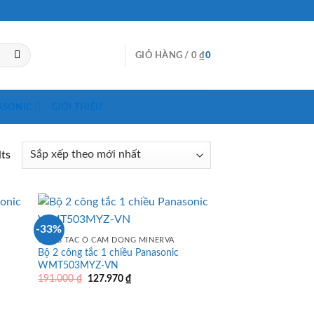
GIỎ HÀNG /
0
₫
0
ASONIC
GIỚI THIỆU
lts
-33%
CÔNG TẮC Ổ CẮM DÒNG MINERVA
Bộ 2 công tắc 1 chiều Panasonic
WMT503MYZ-VN
Giá
Giá
191.000
₫
127.970
₫
gốc
hiện
là:
tại
191.000 ₫.
là: