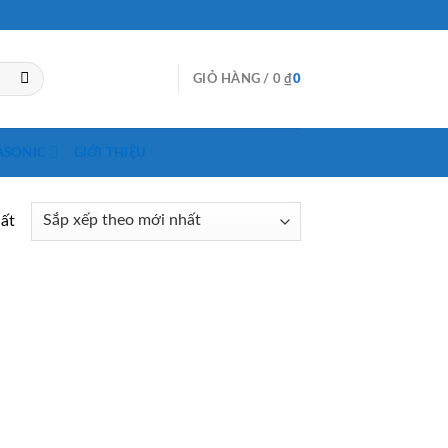
GIỎ HÀNG /
0
₫
0
ASONIC
GIỚI THIỆU
hất