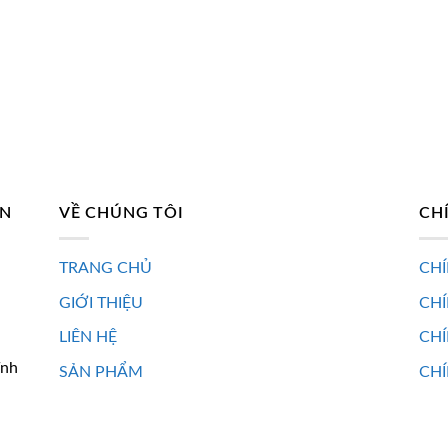
185.500 ₫.
AN
VỀ CHÚNG TÔI
CH
TRANG CHỦ
CHÍ
GIỚI THIỆU
CH
LIÊN HỆ
CHÍ
ĩnh
SẢN PHẨM
CHÍ