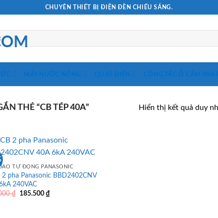
CHUYÊN THIẾT BỊ ĐIỆN ĐÈN CHIẾU SÁNG.
ƯỚC
MÁY NƯỚC NÓNG
QUẠT ĐIỆN
CÔNG TẮC Ổ CẮM PAN
N THẺ “CB TÉP 40A”
Hiển thị kết quả duy n
%
DAO TỰ ĐỘNG PANASONIC
2 pha Panasonic BBD2402CNV
6kA 240VAC
Giá
Giá
.000
₫
185.500
₫
gốc
hiện
là:
tại
265.000 ₫.
là: