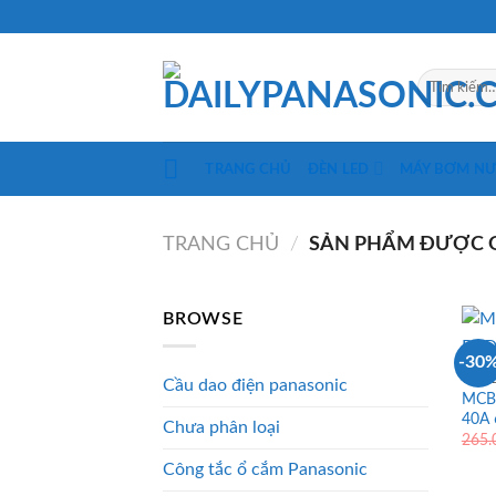
Skip
to
content
Tìm
kiếm:
TRANG CHỦ
ĐÈN LED
MÁY BƠM N
TRANG CHỦ
/
SẢN PHẨM ĐƯỢC GẮ
BROWSE
-30
CẦU 
Cầu dao điện panasonic
MCB 
40A 
Chưa phân loại
265
Công tắc ổ cắm Panasonic