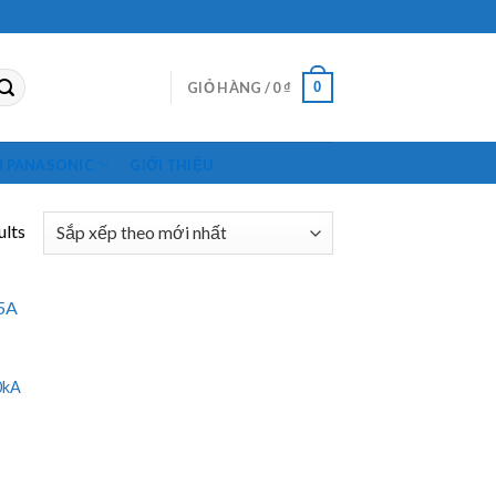
0
GIỎ HÀNG /
0
₫
M PANASONIC
GIỚI THIỆU
ults
0kA