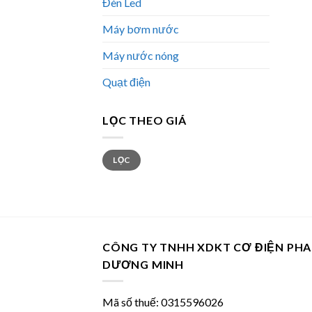
Đèn Led
Máy bơm nước
Máy nước nóng
Quạt điện
LỌC THEO GIÁ
Giá
Giá
LỌC
tối
tối
thiểu
đa
CÔNG TY TNHH XDKT CƠ ĐIỆN PH
DƯƠNG MINH
Mã số thuế: 0315596026