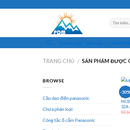
Skip
to
content
Tìm
kiếm:
TRANG CHỦ
ĐÈN LED
MÁY BƠ
TRANG CHỦ
/
SẢN PHẨM ĐƯỢC G
BROWSE
-30
CẦU 
Cầu dao điện panasonic
MCB 
32A
Chưa phân loại
92.5
Công tắc ổ cắm Panasonic