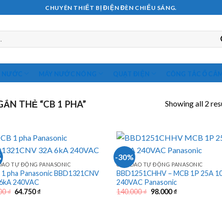
CHUYÊN THIẾT BỊ ĐIỆN ĐÈN CHIẾU SÁNG.
M NƯỚC
MÁY NƯỚC NÓNG
QUẠT ĐIỆN
CÔNG TẮC Ổ CẮ
Showing all 2 res
ẮN THẺ “CB 1 PHA”
%
-30%
DAO TỰ ĐỘNG PANASONIC
CẦU DAO TỰ ĐỘNG PANASONIC
1 pha Panasonic BBD1321CNV
BBD1251CHHV – MCB 1P 25A 1
 6kA 240VAC
240VAC Panasonic
Giá
Giá
Giá
Giá
00
₫
64.750
₫
140.000
₫
98.000
₫
gốc
hiện
gốc
hiện
là:
tại
là:
tại
92.500 ₫.
là:
140.000 ₫.
là:
64.750 ₫.
98.000 ₫.