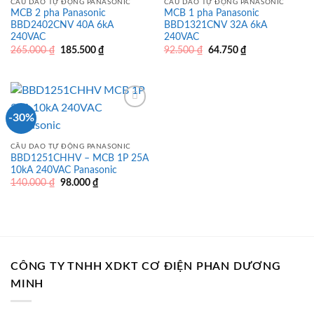
CẦU DAO TỰ ĐỘNG PANASONIC
CẦU DAO TỰ ĐỘNG PANASONIC
MCB 2 pha Panasonic
MCB 1 pha Panasonic
BBD2402CNV 40A 6kA
BBD1321CNV 32A 6kA
240VAC
240VAC
Giá
Giá
Giá
Giá
265.000
₫
185.500
₫
92.500
₫
64.750
₫
gốc
hiện
gốc
hiện
là:
tại
là:
tại
265.000 ₫.
là:
92.500 ₫.
là:
185.500 ₫.
64.750 ₫.
-30%
CẦU DAO TỰ ĐỘNG PANASONIC
BBD1251CHHV – MCB 1P 25A
10kA 240VAC Panasonic
Giá
Giá
140.000
₫
98.000
₫
gốc
hiện
là:
tại
140.000 ₫.
là:
98.000 ₫.
CÔNG TY TNHH XDKT CƠ ĐIỆN PHAN DƯƠNG
MINH