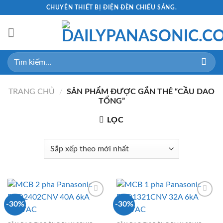
Skip
CHUYÊN THIẾT BỊ ĐIỆN ĐÈN CHIẾU SÁNG.
to
content
Tìm
kiếm:
TRANG CHỦ
/
SẢN PHẨM ĐƯỢC GẮN THẺ “CẦU DAO
TỔNG”
LỌC
-30%
-30%