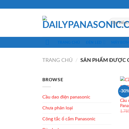
Skip
to
content
Tìm
kiếm:
TRANG CHỦ
ĐÈN LED
MÁY BƠ
TRANG CHỦ
/
SẢN PHẨM ĐƯỢC G
BROWSE
-30
CẦU 
Cầu dao điện panasonic
Cầu 
Pana
Chưa phân loại
1.78
Công tắc ổ cắm Panasonic