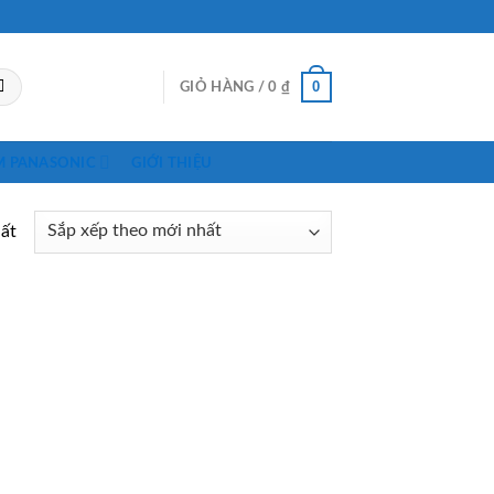
0
GIỎ HÀNG /
0
₫
M PANASONIC
GIỚI THIỆU
hất