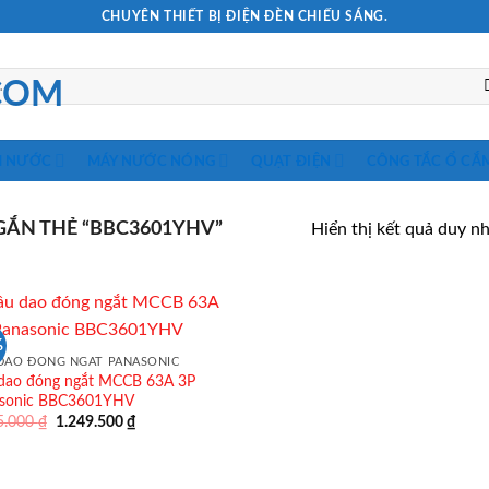
CHUYÊN THIẾT BỊ ĐIỆN ĐÈN CHIẾU SÁNG.
M NƯỚC
MÁY NƯỚC NÓNG
QUẠT ĐIỆN
CÔNG TẮC Ổ CẮ
ẮN THẺ “BBC3601YHV”
Hiển thị kết quả duy n
%
DAO ĐÓNG NGẮT PANASONIC
dao đóng ngắt MCCB 63A 3P
sonic BBC3601YHV
Giá
Giá
5.000
₫
1.249.500
₫
gốc
hiện
là:
tại
1.785.000 ₫.
là:
1.249.500 ₫.