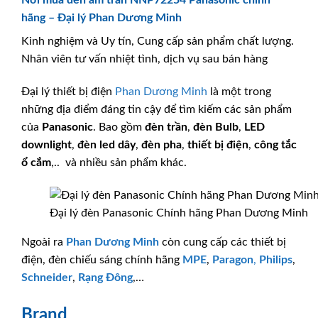
Nơi mua đèn âm trần NNP72254 Panasonic chính
hãng – Đại lý Phan Dương Minh
Kinh nghiệm và Uy tín, Cung cấp sản phẩm chất lượng.
Nhân viên tư vấn nhiệt tình, dịch vụ sau bán hàng
Đại lý thiết bị điện
Phan Dương Minh
là một trong
những địa điểm đáng tin cậy để tìm kiếm các sản phẩm
của
Panasonic
. Bao gồm
đèn trần
,
đèn Bulb
,
LED
downlight
,
đèn led dây
,
đèn pha
,
thiết bị điện
,
công tắc
ổ cắm
,.. và nhiều sản phẩm khác.
Đại lý đèn Panasonic Chính hãng Phan Dương Minh
Ngoài ra
Phan Dương Minh
còn cung cấp các thiết bị
điện, đèn chiếu sáng chính hãng
MPE
,
Paragon
,
Philips
,
Schneider
,
Rạng Đông
,…
Brand