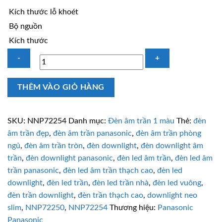
Kích thước lỗ khoét
Bộ nguồn
Kích thước
Đèn
THÊM VÀO GIỎ HÀNG
âm
trần
vuông
SKU:
NNP72254
Danh mục:
Đèn âm trần 1 màu
Thẻ:
đèn
Panasonic
âm trần đẹp
,
đèn âm trần panasonic
,
đèn âm trần phòng
NNP72254
ngủ
,
đèn âm trần tròn
,
đèn downlight
,
đèn downlight âm
9W
trần
,
đèn downlight panasonic
,
đèn led âm trần
,
đèn led âm
ánh
trần panasonic
,
đèn led âm trần thạch cao
,
đèn led
sáng
downlight
,
đèn led trần
,
đèn led trần nhà
,
đèn led vuông
,
vàng
đèn trần downlight
,
đèn trần thạch cao
,
downlight neo
số
slim
,
NNP72250
,
NNP72254
Thương hiệu:
Panasonic
lượng
Panasonic