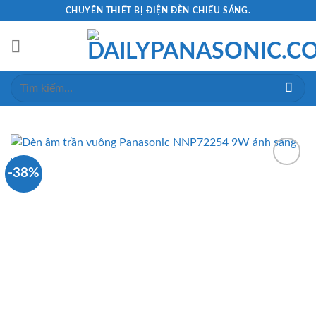
Skip
CHUYÊN THIẾT BỊ ĐIỆN ĐÈN CHIẾU SÁNG.
to
content
Tìm
kiếm:
-38%