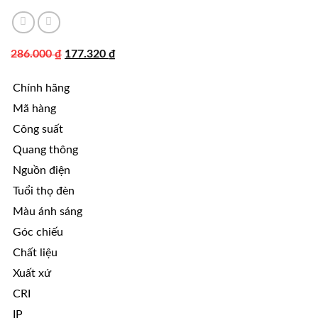
Giá
Giá
286.000
₫
177.320
₫
gốc
hiện
Chính hãng
là:
tại
286.000 ₫.
là:
Mã hàng
177.320 ₫.
Công suất
Quang thông
Nguồn điện
Tuổi thọ đèn
Màu ánh sáng
Góc chiếu
Chất liệu
Xuất xứ
CRI
IP