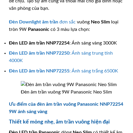
dễ chịu. Tạo sự ấm cúng và thoải mái cho gia đình hoặc
văn phòng của bạn.
Đèn Downlight âm trần
đơn sắc
vuông
Neo Slim
loại
tròn 9W
Panasonic
có 3 màu lựa chọn:
Đèn LED âm trần
NNP72254
: Ánh sáng vàng 3000K
Đèn LED âm trần
NNP72250
: Ánh sáng trung tính
4000K
Đèn LED âm trần
NNP72255
: Ánh sáng trắng 6500K
Đèn âm trần vuông 9W Panasonic Neo Slim
Ưu điểm của đèn âm trần vuông Panasonic NNP72254
9W ánh sáng vàng
Thiết kế mỏng nhẹ, âm trần vuông hiện đại
Đèn LED trần
Panasonic
dòng
Neo Slim
có thiết kế âm